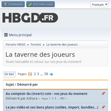
Connexion
Inscrivez-vous
Menu principal
Forums HBGD
Forums
La taverne des joueurs
►
►
La taverne des joueurs
Toute l'actualité et retour sur vos jeux du moment
2
3
...
38
Pages
1
EN BAS
Sujet
/
Démarré par
Au comptoir du (insert) coin : vos jeux du moment
Démarré par Ashura
1
2
3
...
992
Pages
Le jeu vidéo et ses bons plans (soldes, import, bundles...)