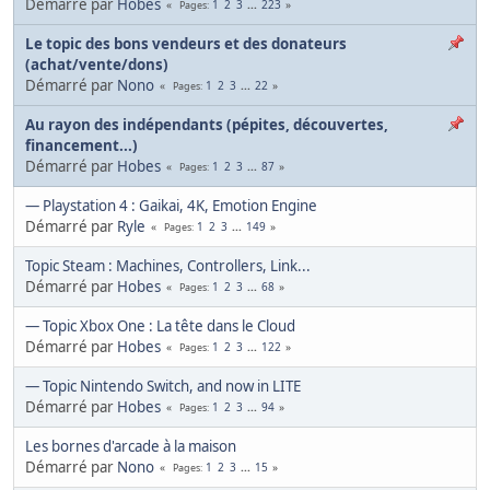
Démarré par
Hobes
1
2
3
...
223
Pages
Le topic des bons vendeurs et des donateurs
(achat/vente/dons)
Démarré par
Nono
1
2
3
...
22
Pages
Au rayon des indépendants (pépites, découvertes,
financement...)
Démarré par
Hobes
1
2
3
...
87
Pages
— Playstation 4 : Gaikai, 4K, Emotion Engine
Démarré par
Ryle
1
2
3
...
149
Pages
Topic Steam : Machines, Controllers, Link...
Démarré par
Hobes
1
2
3
...
68
Pages
— Topic Xbox One : La tête dans le Cloud
Démarré par
Hobes
1
2
3
...
122
Pages
— Topic Nintendo Switch, and now in LITE
Démarré par
Hobes
1
2
3
...
94
Pages
Les bornes d'arcade à la maison
Démarré par
Nono
1
2
3
...
15
Pages