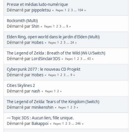
Presse et médias ludo-numérique
Démarré par
pippoletsu
1
2
3
...
104
Pages
Rocksmith (Multi)
Démarré par
Shin
1
2
3
...
9
Pages
Elden Ring, open world dans le jardin d'Elden (Multi)
Démarré par
Hobes
1
2
3
...
24
Pages
The Legend of Zelda : Breath of the Wild (Wii U/Switch)
Démarré par
LordSinclair3DS
1
2
3
...
43
Pages
Cyberpunk 2077 : le nouveau CD Projekt
Démarré par
Hobes
1
2
3
...
9
Pages
Cities Skylines 2
Démarré par
nash
1
2
Pages
The Legend of Zelda: Tears of the Kingdom (Switch)
Démarré par
minikenshin
1
2
3
Pages
— Topic 3DS : Aucun lien, fille unique.
Démarré par
Bakappoi
1
2
3
...
246
Pages