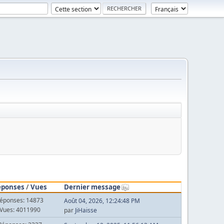
éponses
/
Vues
Dernier message
éponses: 14873
Août 04, 2026, 12:24:48 PM
Vues: 4011990
par
JiHaisse