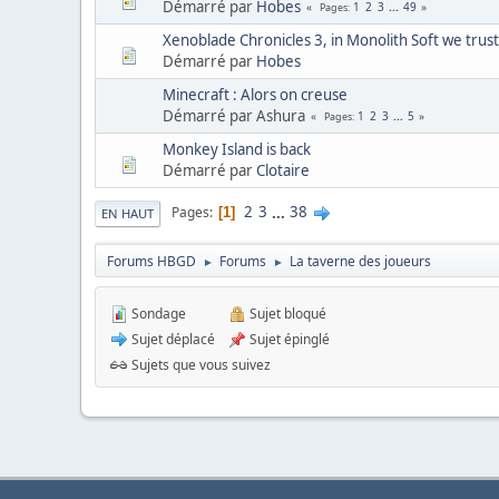
Démarré par
Hobes
1
2
3
...
49
Pages
Xenoblade Chronicles 3, in Monolith Soft we trust
Démarré par
Hobes
Minecraft : Alors on creuse
Démarré par Ashura
1
2
3
...
5
Pages
Monkey Island is back
Démarré par
Clotaire
2
3
...
38
Pages
1
EN HAUT
Forums HBGD
Forums
La taverne des joueurs
►
►
Sondage
Sujet bloqué
Sujet déplacé
Sujet épinglé
Sujets que vous suivez