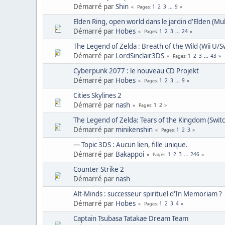
Démarré par
Shin
1
2
3
...
9
Pages
Elden Ring, open world dans le jardin d'Elden (Mul
Démarré par
Hobes
1
2
3
...
24
Pages
The Legend of Zelda : Breath of the Wild (Wii U/S
Démarré par
LordSinclair3DS
1
2
3
...
43
Pages
Cyberpunk 2077 : le nouveau CD Projekt
Démarré par
Hobes
1
2
3
...
9
Pages
Cities Skylines 2
Démarré par
nash
1
2
Pages
The Legend of Zelda: Tears of the Kingdom (Switc
Démarré par
minikenshin
1
2
3
Pages
— Topic 3DS : Aucun lien, fille unique.
Démarré par
Bakappoi
1
2
3
...
246
Pages
Counter Strike 2
Démarré par
nash
Alt-Minds : successeur spirituel d'In Memoriam ?
Démarré par
Hobes
1
2
3
4
Pages
Captain Tsubasa Tatakae Dream Team