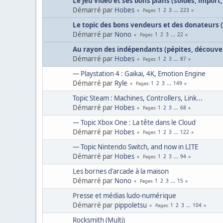
Le jeu vidéo et ses bons plans (soldes, import,
Démarré par
Hobes
1
2
3
...
223
Pages
Le topic des bons vendeurs et des donateurs
Démarré par
Nono
1
2
3
...
22
Pages
Au rayon des indépendants (pépites, découver
Démarré par
Hobes
1
2
3
...
87
Pages
— Playstation 4 : Gaikai, 4K, Emotion Engine
Démarré par
Ryle
1
2
3
...
149
Pages
Topic Steam : Machines, Controllers, Link...
Démarré par
Hobes
1
2
3
...
68
Pages
— Topic Xbox One : La tête dans le Cloud
Démarré par
Hobes
1
2
3
...
122
Pages
— Topic Nintendo Switch, and now in LITE
Démarré par
Hobes
1
2
3
...
94
Pages
Les bornes d'arcade à la maison
Démarré par
Nono
1
2
3
...
15
Pages
Presse et médias ludo-numérique
Démarré par
pippoletsu
1
2
3
...
104
Pages
Rocksmith (Multi)