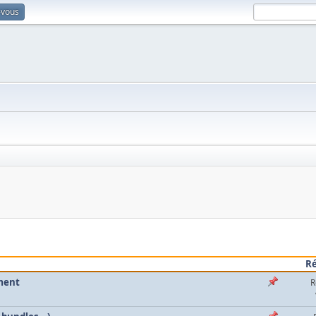
-vous
R
oment
R