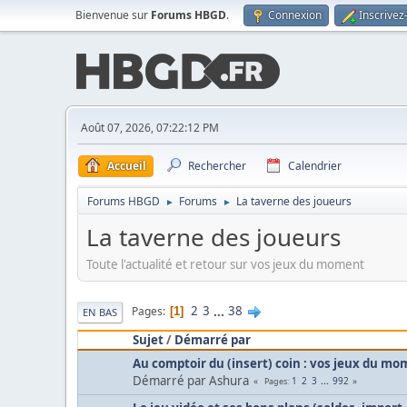
Bienvenue sur
Forums HBGD
.
Connexion
Inscrivez
Août 07, 2026, 07:22:12 PM
Accueil
Rechercher
Calendrier
Forums HBGD
Forums
La taverne des joueurs
►
►
La taverne des joueurs
Toute l'actualité et retour sur vos jeux du moment
2
3
...
38
Pages
1
EN BAS
Sujet
/
Démarré par
Au comptoir du (insert) coin : vos jeux du m
Démarré par Ashura
1
2
3
...
992
Pages