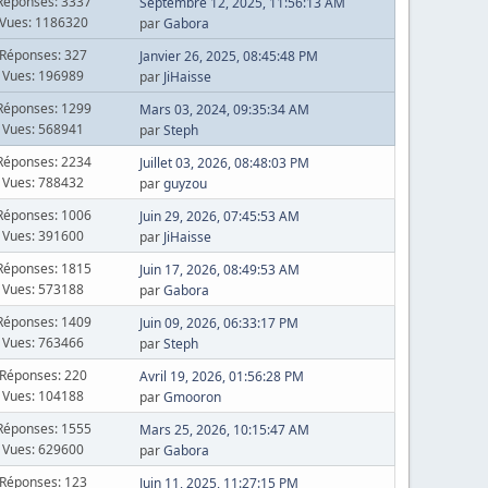
Réponses: 3337
Septembre 12, 2025, 11:56:13 AM
Vues: 1186320
par
Gabora
Réponses: 327
Janvier 26, 2025, 08:45:48 PM
Vues: 196989
par
JiHaisse
Réponses: 1299
Mars 03, 2024, 09:35:34 AM
Vues: 568941
par
Steph
Réponses: 2234
Juillet 03, 2026, 08:48:03 PM
Vues: 788432
par
guyzou
Réponses: 1006
Juin 29, 2026, 07:45:53 AM
Vues: 391600
par
JiHaisse
Réponses: 1815
Juin 17, 2026, 08:49:53 AM
Vues: 573188
par
Gabora
Réponses: 1409
Juin 09, 2026, 06:33:17 PM
Vues: 763466
par
Steph
Réponses: 220
Avril 19, 2026, 01:56:28 PM
Vues: 104188
par
Gmooron
Réponses: 1555
Mars 25, 2026, 10:15:47 AM
Vues: 629600
par
Gabora
Réponses: 123
Juin 11, 2025, 11:27:15 PM