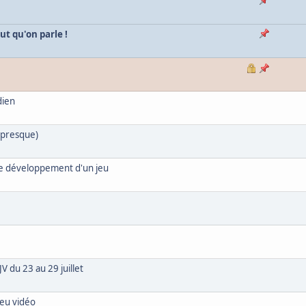
ut qu'on parle !
dien
 presque)
 le développement d'un jeu
V du 23 au 29 juillet
jeu vidéo