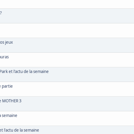
 ?
nos jeux
auras
ark et l'actu de la semaine
 partie
ple MOTHER 3
la semaine
 l'actu de la semaine