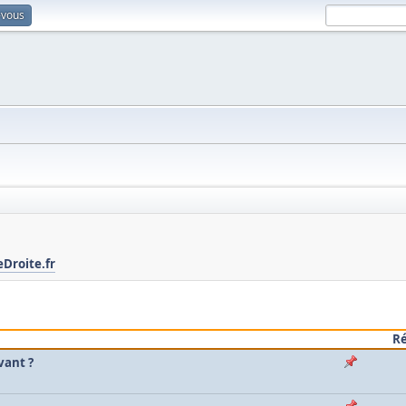
-vous
Droite.fr
R
vant ?