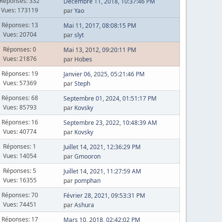
Réponses: 332
Décembre 11, 2018, 10:37:46 PM
Vues: 173119
par
Yao
Réponses: 13
Mai 11, 2017, 08:08:15 PM
Vues: 20704
par
slyt
Réponses: 0
Mai 13, 2012, 09:20:11 PM
Vues: 21876
par
Hobes
Réponses: 19
Janvier 06, 2025, 05:21:46 PM
Vues: 57369
par
Steph
Réponses: 68
Septembre 01, 2024, 01:51:17 PM
Vues: 85793
par
Kovsky
Réponses: 16
Septembre 23, 2022, 10:48:39 AM
Vues: 40774
par
Kovsky
Réponses: 1
Juillet 14, 2021, 12:36:29 PM
Vues: 14054
par
Gmooron
Réponses: 5
Juillet 14, 2021, 11:27:59 AM
Vues: 16355
par
pomphan
Réponses: 70
Février 28, 2021, 09:53:31 PM
Vues: 74451
par
Ashura
Réponses: 17
Mars 10, 2018, 02:42:02 PM