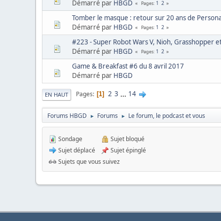
Démarré par
HBGD
1
2
Pages
Tomber le masque : retour sur 20 ans de Person
Démarré par
HBGD
1
2
Pages
#223 - Super Robot Wars V, Nioh, Grasshopper et 
Démarré par
HBGD
1
2
Pages
Game & Breakfast #6 du 8 avril 2017
Démarré par
HBGD
2
3
...
14
Pages
1
EN HAUT
Forums HBGD
Forums
Le forum, le podcast et vous
►
►
Sondage
Sujet bloqué
Sujet déplacé
Sujet épinglé
Sujets que vous suivez