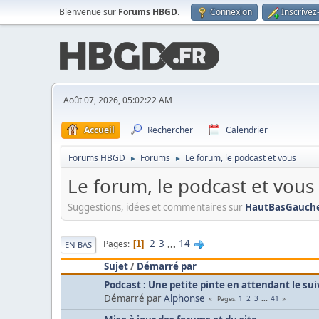
Bienvenue sur
Forums HBGD
.
Connexion
Inscrivez
Août 07, 2026, 05:02:22 AM
Accueil
Rechercher
Calendrier
Forums HBGD
Forums
Le forum, le podcast et vous
►
►
Le forum, le podcast et vous
Suggestions, idées et commentaires sur
HautBasGauche
2
3
...
14
Pages
1
EN BAS
Sujet
/
Démarré par
Podcast : Une petite pinte en attendant le sui
Démarré par
Alphonse
1
2
3
...
41
Pages