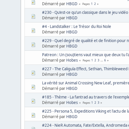
Démarré par
HBGD
1
2
Pages
#230 - Qu’est-ce qu’un classique dans le jeu vidéo
Démarré par
HBGD
#4 - Landstalker : Le Trésor du Roi Nole
Démarré par
HBGD
#229 - Quel degré de qualité et de finition pour 
Démarré par
HBGD
Patreon : Un (sou)tiens vaut mieux que deux tu l'
Démarré par
Hobes
1
2
3
...
6
Pages
#227 - The Caligula Effect, Sethian, Thimbleweed P
Démarré par
HBGD
La vérité sur Animal Crossing New Leaf, première
Démarré par
HBGD
#185 - Thème - La fantrad au travers de l'exem
Démarré par
Hobes
1
2
3
Pages
#225 - Persona 5, Expeditions Viking et l'actu de 
Démarré par
HBGD
#224 - NieR Automata, Fate/Extella, Andromeda et