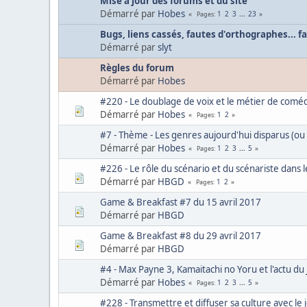
Mise à jour des forums et du site
Démarré par
Hobes
1
2
3
...
23
Pages
Bugs, liens cassés, fautes d'orthographes... fa
Démarré par
slyt
Règles du forum
Démarré par
Hobes
#220 - Le doublage de voix et le métier de comé
Démarré par
Hobes
1
2
Pages
#7 - Thème - Les genres aujourd'hui disparus (ou
Démarré par
Hobes
1
2
3
...
5
Pages
#226 - Le rôle du scénario et du scénariste dans
Démarré par
HBGD
1
2
Pages
Game & Breakfast #7 du 15 avril 2017
Démarré par
HBGD
Game & Breakfast #8 du 29 avril 2017
Démarré par
HBGD
#4 - Max Payne 3, Kamaitachi no Yoru et l'actu du J
Démarré par
Hobes
1
2
3
...
5
Pages
#228 - Transmettre et diffuser sa culture avec le 