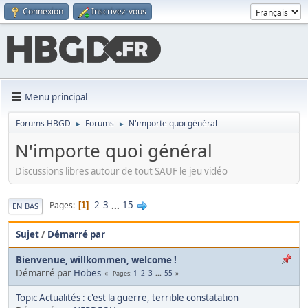
Connexion
Inscrivez-vous
Menu principal
Forums HBGD
Forums
N'importe quoi général
►
►
N'importe quoi général
Discussions libres autour de tout SAUF le jeu vidéo
2
3
...
15
Pages
1
EN BAS
Sujet
/
Démarré par
Bienvenue, willkommen, welcome !
Démarré par
Hobes
1
2
3
...
55
Pages
Topic Actualités : c'est la guerre, terrible constatation