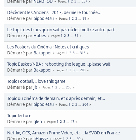
Démarré par
NERDFOU
1
2
3
...
557
Pages
Décèdent les Anciens : 2017, dernière fournée...
Démarré par
pippoletsu
1
2
3
...
99
Pages
Le topic des trucs qu'on sait pas où les mettre autre part
Démarré par
Hobes
1
2
3
...
81
Pages
Les Postiers du Cinéma : Notes et critiques
Démarré par
Bakappoi
1
2
3
...
313
Pages
Topic Basket/NBA : rebooting the league...please wait.
Démarré par
Bakappoi
1
2
3
...
200
Pages
Topic Football, I love this game
Démarré par
Jb
1
2
3
...
255
Pages
Topic du cinéma de demain, et d'après demain, et...
Démarré par
pippoletsu
1
2
3
...
204
Pages
Topic lecture
Démarré par
glen
1
2
3
...
47
Pages
Netflix, OCS, Amazon Prime Video, etc... la SVOD en France
Démarré par
JiHaisse
1
2
3
...
99
Pages