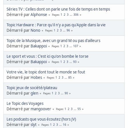
Séries TV : Celles dont on parle une fois de temps en temps
Démarré par
Alphonse
1
2
3
...
306
Pages
Topic Hardware : Parce qu'il n'y a pas qu'Apple dans la vie
Démarré par
Nono
1
2
3
...
96
Pages
Topic de la Musique, avec un grand M ou pas d'ailleurs
Démarré par
Bakappoi
1
2
3
...
107
Pages
Le sport et vous : C'est ici qu'on bombe le torse
Démarré par
Bakappoi
1
2
3
...
93
Pages
Votre vie, le topic dont tout le monde se fout
Démarré par
Hobes
1
2
3
...
85
Pages
Topic jeux de société/plateau
Démarré par
glen
1
2
3
...
90
Pages
Le Topic des Voyages
Démarré par
mangoover
1
2
3
...
55
Pages
Les podcasts que vous écoutez (hors JV)
Démarré par
slyt
1
2
3
...
16
Pages