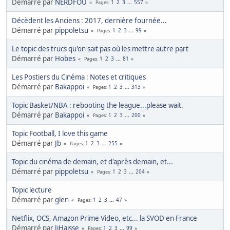
Démarré par
NERDFOU
1
2
3
...
557
Pages
Décèdent les Anciens : 2017, dernière fournée...
Démarré par
pippoletsu
1
2
3
...
99
Pages
Le topic des trucs qu'on sait pas où les mettre autre part
Démarré par
Hobes
1
2
3
...
81
Pages
Les Postiers du Cinéma : Notes et critiques
Démarré par
Bakappoi
1
2
3
...
313
Pages
Topic Basket/NBA : rebooting the league...please wait.
Démarré par
Bakappoi
1
2
3
...
200
Pages
Topic Football, I love this game
Démarré par
Jb
1
2
3
...
255
Pages
Topic du cinéma de demain, et d'après demain, et...
Démarré par
pippoletsu
1
2
3
...
204
Pages
Topic lecture
Démarré par
glen
1
2
3
...
47
Pages
Netflix, OCS, Amazon Prime Video, etc... la SVOD en France
Démarré par
JiHaisse
1
2
3
...
99
Pages