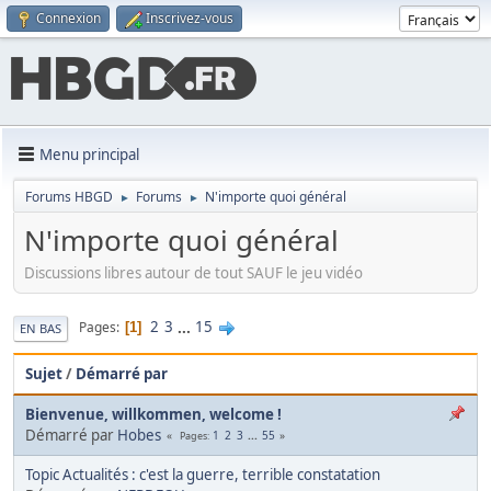
Connexion
Inscrivez-vous
Menu principal
Forums HBGD
Forums
N'importe quoi général
►
►
N'importe quoi général
Discussions libres autour de tout SAUF le jeu vidéo
2
3
...
15
Pages
1
EN BAS
Sujet
/
Démarré par
Bienvenue, willkommen, welcome !
Démarré par
Hobes
1
2
3
...
55
Pages
Topic Actualités : c'est la guerre, terrible constatation