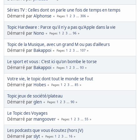
Séries TV : Celles dont on parle une fois de temps en temps
Démarré par
Alphonse
1
2
3
...
306
Pages
Topic Hardware : Parce qu'il n'y a pas qu'Apple dans la vie
Démarré par
Nono
1
2
3
...
96
Pages
Topic de la Musique, avec un grand M ou pas d'ailleurs
Démarré par
Bakappoi
1
2
3
...
107
Pages
Le sport et vous : C'est ici qu'on bombe le torse
Démarré par
Bakappoi
1
2
3
...
93
Pages
Votre vie, le topic dont tout le monde se fout
Démarré par
Hobes
1
2
3
...
85
Pages
Topic jeux de société/plateau
Démarré par
glen
1
2
3
...
90
Pages
Le Topic des Voyages
Démarré par
mangoover
1
2
3
...
55
Pages
Les podcasts que vous écoutez (hors JV)
Démarré par
slyt
1
2
3
...
16
Pages