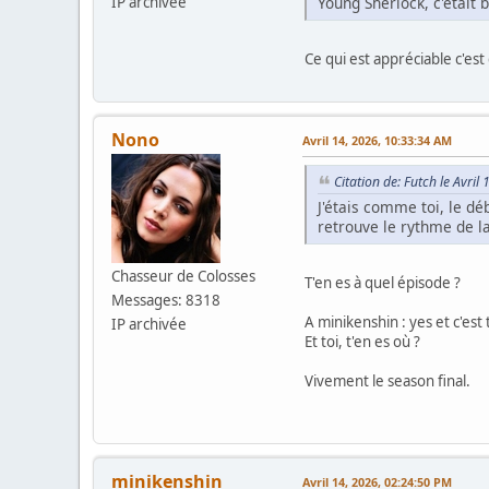
Young Sherlock, c'était
IP archivée
Ce qui est appréciable c'est
Nono
Avril 14, 2026, 10:33:34 AM
Citation de: Futch le Avri
J'étais comme toi, le dé
retrouve le rythme de l
Chasseur de Colosses
T'en es à quel épisode ?
Messages: 8318
A minikenshin : yes et c'es
IP archivée
Et toi, t'en es où ?
Vivement le season final.
minikenshin
Avril 14, 2026, 02:24:50 PM