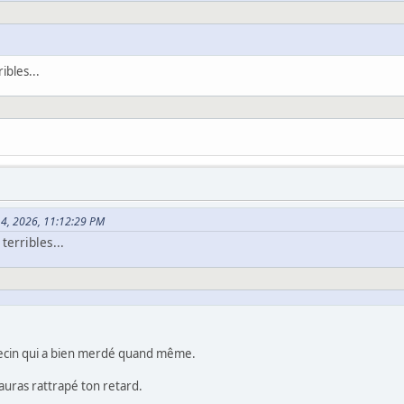
ibles...
l 14, 2026, 11:12:29 PM
erribles...
decin qui a bien merdé quand même.
auras rattrapé ton retard.