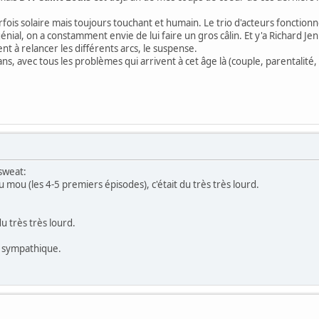
arfois solaire mais toujours touchant et humain. Le trio d'acteurs fonctio
génial, on a constamment envie de lui faire un gros câlin. Et y'a Richard J
t à relancer les différents arcs, le suspense.
ns, avec tous les problèmes qui arrivent à cet âge là (couple, parentalité
:sweat:
ou (les 4-5 premiers épisodes), c'était du très très lourd.
du très très lourd.
n sympathique.