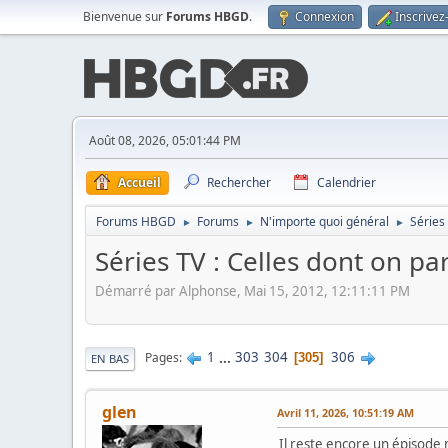
Bienvenue sur
Forums HBGD
.
Connexion
Inscrivez
Août 08, 2026, 05:01:44 PM
Accueil
Rechercher
Calendrier
Forums HBGD
Forums
N'importe quoi général
Séries
►
►
►
Séries TV : Celles dont on p
Démarré par Alphonse, Mai 15, 2012, 12:11:11 PM
1
...
303
304
306
Pages
305
EN BAS
glen
Avril 11, 2026, 10:51:19 AM
Il reste encore un épisode