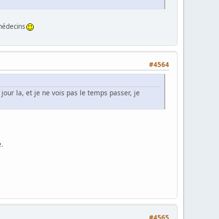
s médecins
#4564
jour la, et je ne vois pas le temps passer, je
e.
#4565