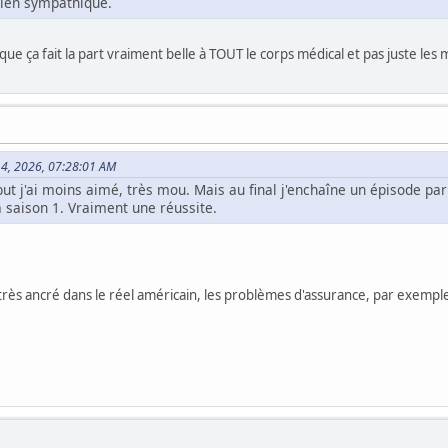
 bien sympathique.
 que ça fait la part vraiment belle à TOUT le corps médical et pas juste le
l 14, 2026, 07:28:01 AM
but j'ai moins aimé, très mou. Mais au final j'enchaîne un épisode par 
a saison 1. Vraiment une réussite.
t très ancré dans le réel américain, les problèmes d'assurance, par exempl