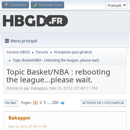
Connexion
Inscrivez-vous
Menu principal
Forums HBGD
Forums
N'importe quoi général
►
►
Topic Basket/NBA : rebooting the league...please wait.
►
Topic Basket/NBA : rebooting
the league...please wait.
Démarré par Bakappoi, Mai 10, 2012, 07:40:11 PM
2
3
...
200
Pages
1
EN BAS
ACTIONS DE L'UTILISATEUR
Bakappoi
Mai 10, 2012, 07:40:11 PM