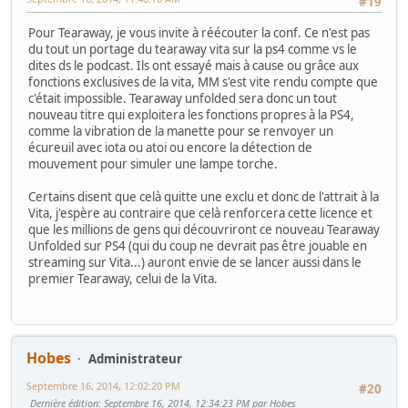
#19
Pour Tearaway, je vous invite à réécouter la conf. Ce n'est pas
du tout un portage du tearaway vita sur la ps4 comme vs le
dites ds le podcast. Ils ont essayé mais à cause ou grâce aux
fonctions exclusives de la vita, MM s'est vite rendu compte que
c'était impossible. Tearaway unfolded sera donc un tout
nouveau titre qui exploitera les fonctions propres à la PS4,
comme la vibration de la manette pour se renvoyer un
écureuil avec iota ou atoi ou encore la détection de
mouvement pour simuler une lampe torche.
Certains disent que celà quitte une exclu et donc de l'attrait à la
Vita, j'espère au contraire que celà renforcera cette licence et
que les millions de gens qui découvriront ce nouveau Tearaway
Unfolded sur PS4 (qui du coup ne devrait pas être jouable en
streaming sur Vita...) auront envie de se lancer aussi dans le
premier Tearaway, celui de la Vita.
Hobes
Administrateur
Septembre 16, 2014, 12:02:20 PM
#20
Dernière édition
: Septembre 16, 2014, 12:34:23 PM par Hobes