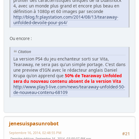
profiter des caractéristiques uniques de la Dualshock
4, avec un monde plus grand et encore plus beau en
définition à 1080p et 60 images par seconde
http://blog.fr.playstation.com/2014/08/13/tearaway-
unfolded-devoile-pour-ps4/
Ou encore :
Citation
La version PS4 du jeu enchanteur sorti sur Vita,
Tearaway, ne sera pas qu'un simple portage. C'est dans
une preview d'IGN avec le rédacteur anglais Daniel
Krupa qu'on apprend que
50% de Tearaway Unfolded
sera du nouveau contenu absent de la version Vita
http://www.play3-live.com/news/tearaway-unfolded-50-
de-nouveau-contenu-68109
jenesuispasunrobot
Septembre 16, 2014, 02:48:55 PM
#21
Dernière édition
: Septembre 16, 2014, 03:00:07 PM par