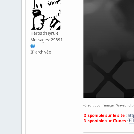
Héros d'Hyrule
Messages: 29891
IP archivée
(Crédit pour l'image : Wavebird 
Disponible sur le site
:
htt
Disponible sur iTunes
:
ht