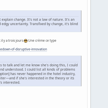
 explain change. It's not a law of nature. It's an
 edgy uncertainty. Transfixed by change, it's blind
 y a trois jours
Une crème ce type
edown-of-disruptive-innovation
s to talk and let me know she's doing this, I could
nd understood. I could list all kinds of problems
uption] has never happened in the hotel industry,
ter—and if she's interested in the theory or its
's interested.