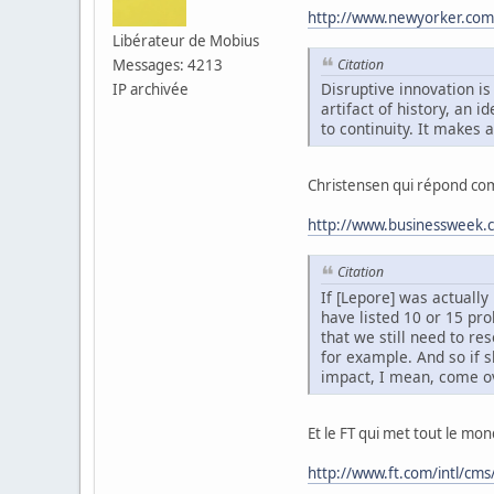
http://www.newyorker.com
Libérateur de Mobius
Messages: 4213
Citation
Disruptive innovation is 
IP archivée
artifact of history, an 
to continuity. It makes 
Christensen qui répond com
http://www.businessweek.c
Citation
If [Lepore] was actually
have listed 10 or 15 pro
that we still need to re
for example. And so if s
impact, I mean, come ove
Et le FT qui met tout le mo
http://www.ft.com/intl/c