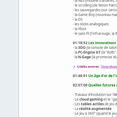
- la NES (modèle d'affaires, r
- le scrolling (de Moon Patr
- les sauvegardes (sur cart
- la Game Boy (nouveau ma
- la DS
- les sticks analogiques
- la Xbox
- le sans fil (l'infrarouge, l
01:18:52
Les innovations 
- la
3DO
(la console de sal
- la
PC-Engine GT
(la "Rolls
- la
N-Gage
(la promesse du
♬
Crédits sonores :
Three Monk
01:46:01
Un âge d'or de l'
02:07:00
Quelles futures 
- Travaux d'évolution sur l'
i
- Le
cloud gaming
et le "ga
- Les
tables actiles
(le jeu 
- La
réalité augmentée
- Le jeu à 360° (quand le jeu