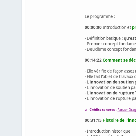
Le programme :
00:00:00
Introduction et
p
- Définition basique :
qu'est
- Premier concept fondament
- Deuxième concept fondame
00:14:22
Comment se décli
- Elle vérifie de façon asse
- Elle fait l'objet de trava
- L'
innovation de soutien
p
- L'innovation de soutien pa
- L'
innovation de rupture
"
- L'innovation de rupture p
♬
Crédits sonores :
Panzer Drago
00:31:15
Histoire de l'in
- Introduction historique