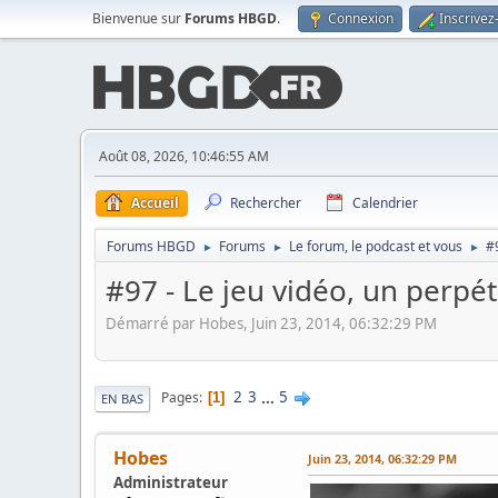
Bienvenue sur
Forums HBGD
.
Connexion
Inscrivez
Août 08, 2026, 10:46:55 AM
Accueil
Rechercher
Calendrier
Forums HBGD
Forums
Le forum, le podcast et vous
#9
►
►
►
#97 - Le jeu vidéo, un perpé
Démarré par Hobes, Juin 23, 2014, 06:32:29 PM
2
3
...
5
Pages
1
EN BAS
Hobes
Juin 23, 2014, 06:32:29 PM
Administrateur