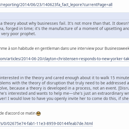
/reporting/2014/06/23/140623fa_fact_lepore?currentPage=all
a theory about why businesses fail. It's not more than that. It doesn't
idea, forged in time; it's the manufacture of a moment of upsetting and
a very poor prophet.
me à son habitude en gentleman dans une interview pour Businessweek il
om/articles/2014-06-20/clayton-christensen-responds-to-new-yorker-tak
 interested in the theory and cared enough about it to walk 15 minute
blems with the theory of disruption that truly need to be addressed a
solve, because a theory is developed in a process, not an event. [Disr
he's interested and wants to help me—she's just an extraordinary wri
r! I would love to have you openly invite her to come do this, if she
nde d'accord ce matin
ms/s/0/02675e74-fab1-11e3-8959-00144feab7de.html