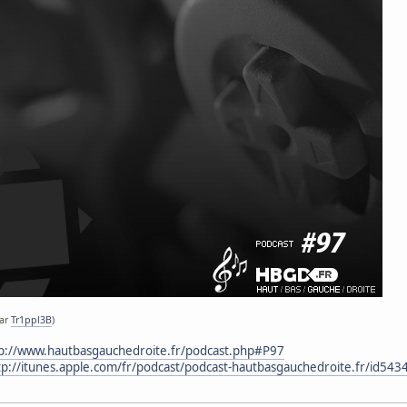
par
Tr1ppl3B
)
p://www.hautbasgauchedroite.fr/podcast.php#P97
tp://itunes.apple.com/fr/podcast/podcast-hautbasgauchedroite.fr/id54