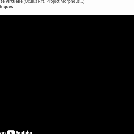
ité virtuelle
(Oculus Rift, Project Morpheus...)
phiques