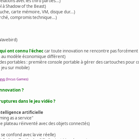
elations avec les third parties...)
ol à Shadow of the Beast)
ouche, carte mémoire, VM, disque dur...)
rché, compromis technique...)
a Wavebird)
qui ont connu l'échec
car toute innovation ne rencontre pas forcément 
on au modèle économique différent)
" des portables : première console portable à gérer des cartouches pour c
 jeu sur mobile)
eys
(Incus Games)
innovation ?
ruptures dans le jeu vidéo ?
ntelligence artificielle
ming as a service"
de plateau réinventé avec des objets connectés)
 se confond avec la vie réelle)