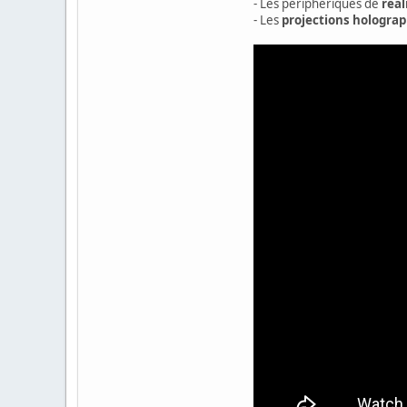
- Les périphériques de
réal
- Les
projections hologra