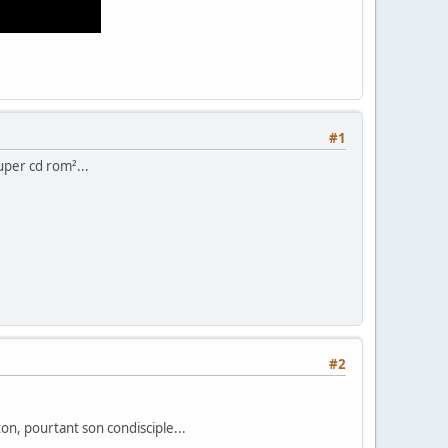
#1
uper cd rom²...
#2
ton, pourtant son condisciple...