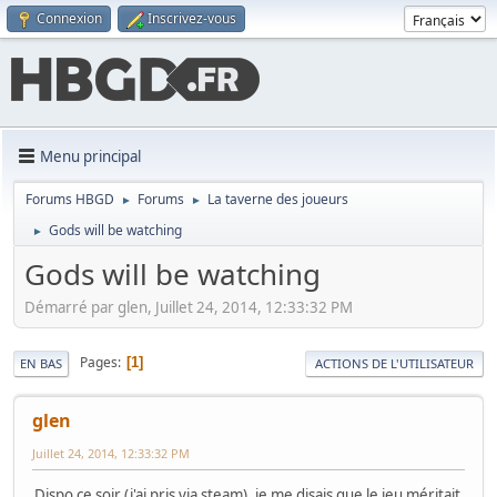
Connexion
Inscrivez-vous
Menu principal
Forums HBGD
Forums
La taverne des joueurs
►
►
Gods will be watching
►
Gods will be watching
Démarré par glen, Juillet 24, 2014, 12:33:32 PM
Pages
1
EN BAS
ACTIONS DE L'UTILISATEUR
glen
Juillet 24, 2014, 12:33:32 PM
Dispo ce soir (j'ai pris via steam), je me disais que le jeu méritait