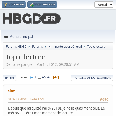
Connexion
Inscrivez-vous
Menu principal
Forums HBGD
Forums
N'importe quoi général
Topic lecture
►
►
►
Topic lecture
Démarré par glen, Mai 14, 2012, 09:28:51 AM
1
...
45
46
Pages
47
EN BAS
ACTIONS DE L'UTILISATEUR
slyt
Juillet 18, 2026, 11:26:31 AM
#690
Depuis que j'ai quitté Paris (2018), je ne lis quasiment plus. Le
métro/RER était mon moment de lecture.