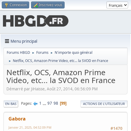
Connexion
Inscrivez-vous
Menu principal
Forums HBGD
Forums
N'importe quoi général
►
►
Netflix, OCS, Amazon Prime Video, etc... la SVOD en France
►
Netflix, OCS, Amazon Prime
Video, etc... la SVOD en France
Démarré par JiHaisse, Août 27, 2014, 06:56:09 PM
1
...
97
98
Pages
99
EN BAS
ACTIONS DE L'UTILISATEUR
Gabora
Janvier 21, 2025, 04:52:09 PM
#1470