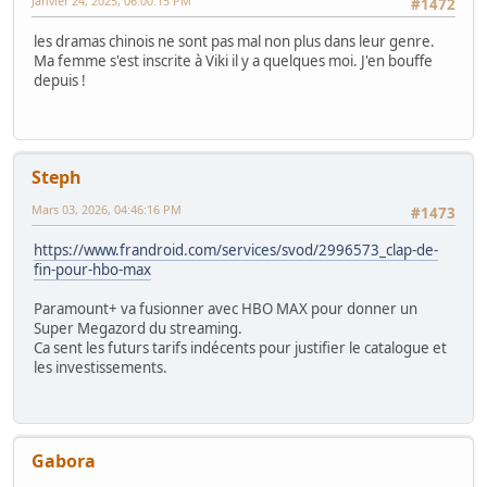
Janvier 24, 2025, 06:00:15 PM
#1472
les dramas chinois ne sont pas mal non plus dans leur genre.
Ma femme s'est inscrite à Viki il y a quelques moi. J'en bouffe
depuis !
Steph
Mars 03, 2026, 04:46:16 PM
#1473
https://www.frandroid.com/services/svod/2996573_clap-de-
fin-pour-hbo-max
Paramount+ va fusionner avec HBO MAX pour donner un
Super Megazord du streaming.
Ca sent les futurs tarifs indécents pour justifier le catalogue et
les investissements.
Gabora