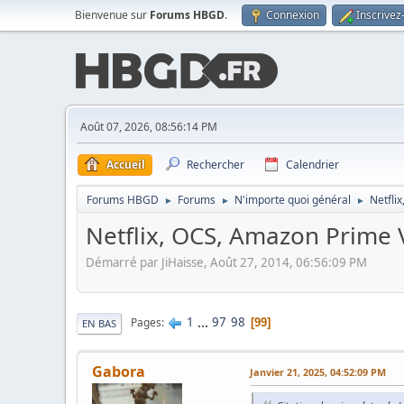
Bienvenue sur
Forums HBGD
.
Connexion
Inscrivez
Août 07, 2026, 08:56:14 PM
Accueil
Rechercher
Calendrier
Forums HBGD
Forums
N'importe quoi général
Netfli
►
►
►
Netflix, OCS, Amazon Prime V
Démarré par JiHaisse, Août 27, 2014, 06:56:09 PM
1
...
97
98
Pages
99
EN BAS
Gabora
Janvier 21, 2025, 04:52:09 PM