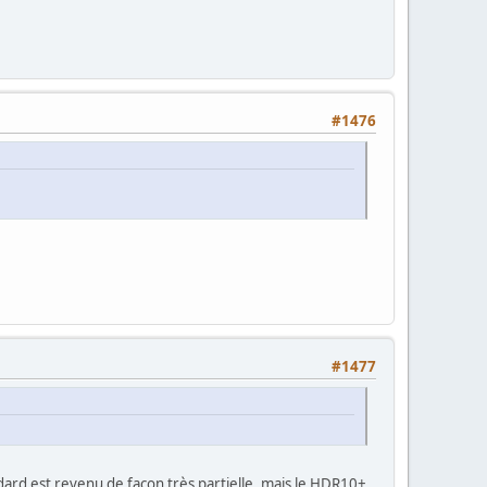
#1476
#1477
dard est revenu de façon très partielle, mais le HDR10+