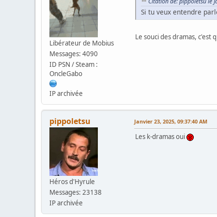
Citation de: pippoletsu le
Si tu veux entendre par
Le souci des dramas, c'est 
Libérateur de Mobius
Messages: 4090
ID PSN / Steam :
OncleGabo
IP archivée
pippoletsu
Janvier 23, 2025, 09:37:40 AM
Les k-dramas oui
Héros d'Hyrule
Messages: 23138
IP archivée