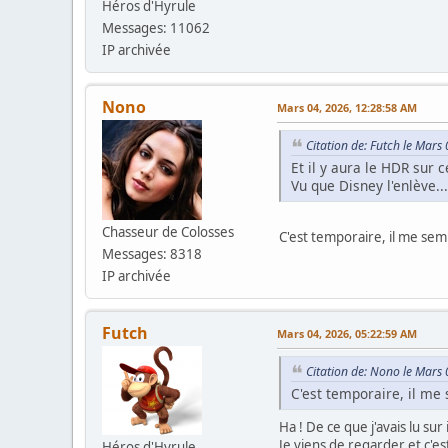
Héros d'Hyrule
Messages: 11062
IP archivée
Nono
Mars 04, 2026, 12:28:58 AM
Citation de: Futch le Mars
Et il y aura le HDR sur
Vu que Disney l'enlève...
Chasseur de Colosses
C'est temporaire, il me sem
Messages: 8318
IP archivée
Futch
Mars 04, 2026, 05:22:59 AM
Citation de: Nono le Mars
C'est temporaire, il me
Ha ! De ce que j'avais lu sur 
Je viens de regarder et c'e
Héros d'Hyrule