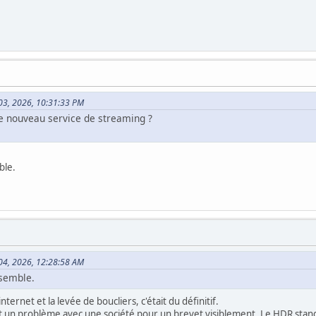
 03, 2026, 10:31:33 PM
 ce nouveau service de streaming ?
ble.
 04, 2026, 12:28:58 AM
 semble.
internet et la levée de boucliers, c'était du définitif.
st un problème avec une société pour un brevet visiblement. Le HDR stan