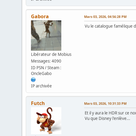
Gabora
Mars 03, 2026, 04:56:28 PM
Vu le catalogue famélique de
Libérateur de Mobius
Messages: 4090
ID PSN / Steam :
OncleGabo
IP archivée
Futch
Mars 03, 2026, 10:31:33 PM
Et il y aura le HDR sur ce 
Vu que Disney l'enlève...