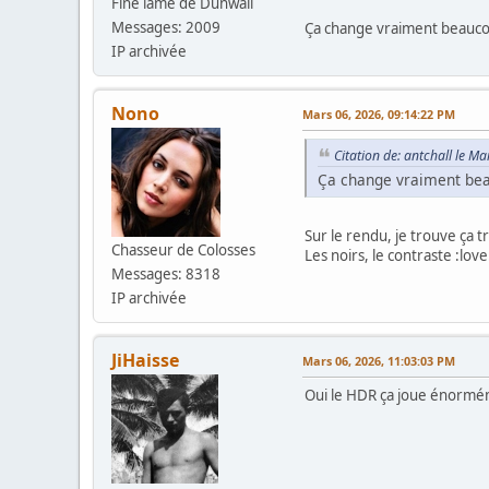
Fine lame de Dunwall
Messages: 2009
Ça change vraiment beaucou
IP archivée
Nono
Mars 06, 2026, 09:14:22 PM
Citation de: antchall le M
Ça change vraiment beau
Sur le rendu, je trouve ça 
Chasseur de Colosses
Les noirs, le contraste :love
Messages: 8318
IP archivée
JiHaisse
Mars 06, 2026, 11:03:03 PM
Oui le HDR ça joue énorméme