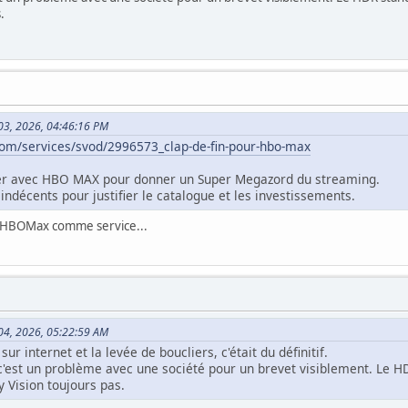
.
 03, 2026, 04:46:16 PM
com/services/svod/2996573_clap-de-fin-pour-hbo-max
er avec HBO MAX pour donner un Super Megazord du streaming.
s indécents pour justifier le catalogue et les investissements.
e HBOMax comme service...
 04, 2026, 05:22:59 AM
sur internet et la levée de boucliers, c'était du définitif.
 c'est un problème avec une société pour un brevet visiblement. Le HD
 Vision toujours pas.