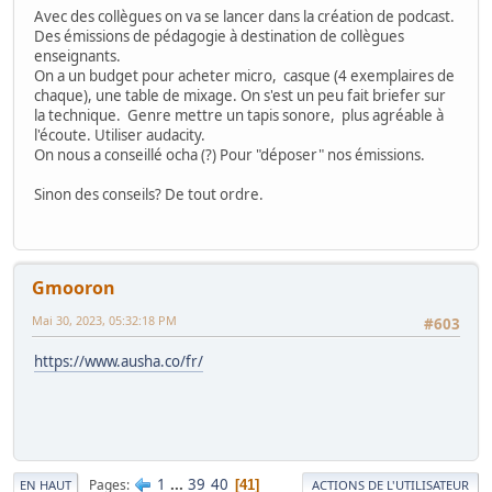
Avec des collègues on va se lancer dans la création de podcast.
Des émissions de pédagogie à destination de collègues
enseignants.
On a un budget pour acheter micro, casque (4 exemplaires de
chaque), une table de mixage. On s'est un peu fait briefer sur
la technique. Genre mettre un tapis sonore, plus agréable à
l'écoute. Utiliser audacity.
On nous a conseillé ocha (?) Pour "déposer" nos émissions.
Sinon des conseils? De tout ordre.
Gmooron
Mai 30, 2023, 05:32:18 PM
#603
https://www.ausha.co/fr/
1
...
39
40
Pages
41
EN HAUT
ACTIONS DE L'UTILISATEUR