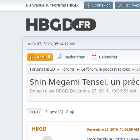
Bienvenue sur
Forums HBGD
.
Connexion
Inscrivez
Août 07, 2026, 05:14:12 AM
Accueil
Rechercher
Calendrier
Forums HBGD
Forums
Le forum, le podcast et vous
S
►
►
►
Shin Megami Tensei, un préc
Démarré par HBGD, Décembre 27, 2016, 10:36:59 AM
2
Pages
1
EN BAS
HBGD
Décembre 27, 2016, 10:36:59 AM
Voir l'article
:
https://www.