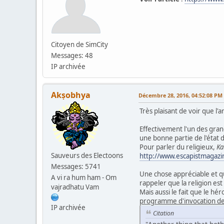
Citoyen de SimCity
Messages: 48
IP archivée
Akṣobhya
Décembre 28, 2016, 04:52:08 PM
Très plaisant de voir que l'a
Effectivement l'un des grand
une bonne partie de l'état d
Pour parler du religieux,
Ka
Sauveurs des Electoons
http://www.escapistmagazi
Messages: 5741
Une chose appréciable et q
A vi ra hum ham - Om
rappeler que la religion es
vajradhatu Vam
Mais aussi le fait que le h
programme d'invocation d
IP archivée
Citation