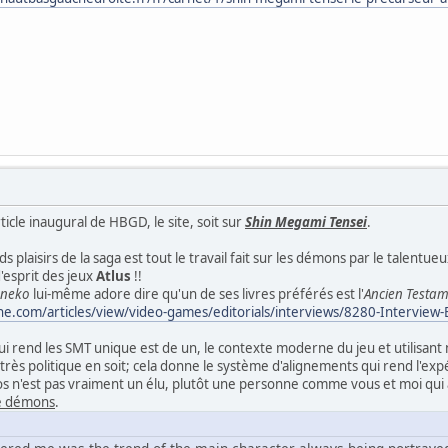
rticle inaugural de HBGD, le site, soit sur
Shin Megami Tensei
.
s plaisirs de la saga est tout le travail fait sur les démons par le talentue
'esprit des jeux
Atlus
!!
neko
lui-même adore dire qu'un de ses livres préférés est l'
Ancien Testa
ne.com/articles/view/video-games/editorials/interviews/8280-Interview
ui rend les SMT unique est de un, le contexte moderne du jeu et utilisan
t très politique en soit; cela donne le système d'alignements qui rend l'ex
éros n'est pas vraiment un élu, plutôt une personne comme vous et moi qui
e démons
.