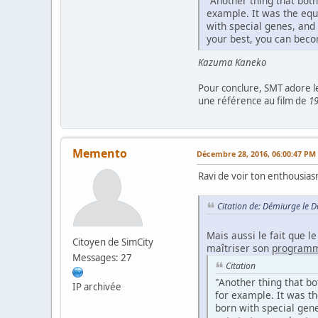
"Another thing that bot
example. It was the equi
with special genes, and 
your best, you can beco
Kazuma Kaneko
Pour conclure, SMT adore l
une référence au film de
1
Memento
Décembre 28, 2016, 06:00:47 PM
Ravi de voir ton enthousias
Citation de: Démiurge le 
Mais aussi le fait que 
Citoyen de SimCity
maîtriser son
programm
Messages: 27
Citation
"Another thing that b
IP archivée
for example. It was th
born with special gene