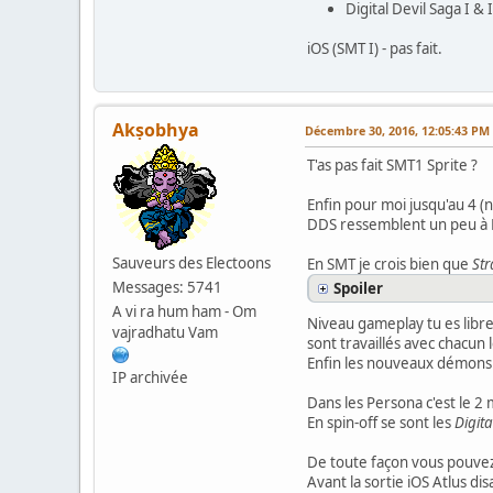
Digital Devil Saga I & 
iOS (SMT I) - pas fait.
Akṣobhya
Décembre 30, 2016, 12:05:43 PM
T'as pas fait SMT1 Sprite ?
Enfin pour moi jusqu'au 4 (n
DDS ressemblent un peu à 
Sauveurs des Electoons
En SMT je crois bien que
St
Messages: 5741
Spoiler
A vi ra hum ham - Om
Niveau gameplay tu es libr
vajradhatu Vam
sont travaillés avec chacun 
Enfin les nouveaux démons d
IP archivée
Dans les Persona c'est le 
En spin-off se sont les
Digita
De toute façon vous pouvez 
Avant la sortie iOS Atlus dis