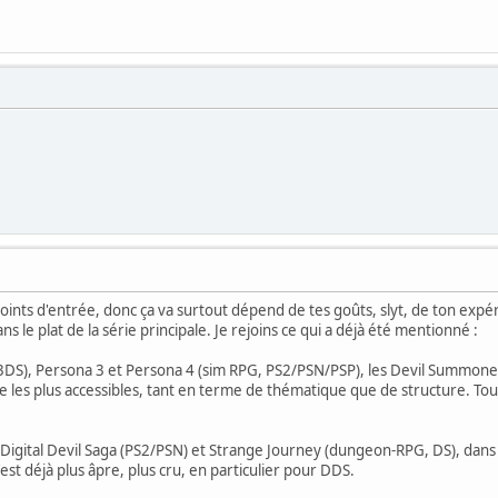
 points d'entrée, donc ça va surtout dépend de tes goûts, slyt, de ton exp
s le plat de la série principale. Je rejoins ce qui a déjà été mentionné :
/3DS), Persona 3 et Persona 4 (sim RPG, PS2/PSN/PSP), les Devil Summoner
les plus accessibles, tant en terme de thématique que de structure. To
, Digital Devil Saga (PS2/PSN) et Strange Journey (dungeon-RPG, DS), dans 
st déjà plus âpre, plus cru, en particulier pour DDS.