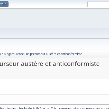
-vous
hin Megami Tensei, un précurseur austère et anticonformiste
urseur austère et anticonformiste
hautbasgauchedroite.fr/fr/carnet/1/shin-megami-tensei-le-precurseur-au