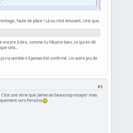
."
montage, faute de place ! Là ou c'est amusant, c'est que,
e encore à dire, comme tu l'illustre bien, ce qui en dit
que cela...
 ça n'a semble-t-il jamais été confirmé. Un autre jeu de
#3
e. C'est une série que j'aimerais beaucoup essayer mais
logiquement vers Persona