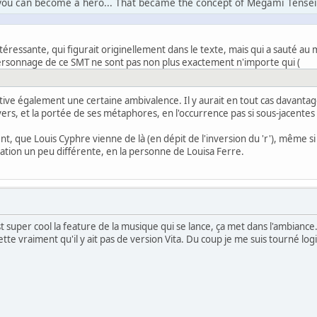
, you can become a hero... That became the concept of Megami Tensei
ntéressante, qui figurait originellement dans le texte, mais qui a sauté au 
rsonnage de ce SMT ne sont pas non plus exactement n'importe qui (
 cultive également une certaine ambivalence. Il y aurait en tout cas davantag
ivers, et la portée de ses métaphores, en l'occurrence pas si sous-jacentes 
nt, que Louis Cyphre vienne de là (en dépit de l'inversion du 'r'), même si
ation un peu différente, en la personne de Louisa Ferre.
est super cool la feature de la musique qui se lance, ça met dans l'ambianc
grette vraiment qu'il y ait pas de version Vita. Du coup je me suis tourné 