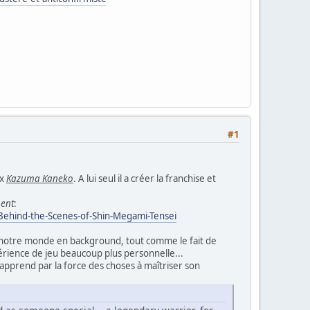
#1
ux
Kazuma Kaneko
. A lui seul il a créer la franchise et
ment
:
-Behind-the-Scenes-of-Shin-Megami-Tensei
t notre monde en background, tout comme le fait de
périence de jeu beaucoup plus personnelle...
 apprend par la force des choses à maîtriser son