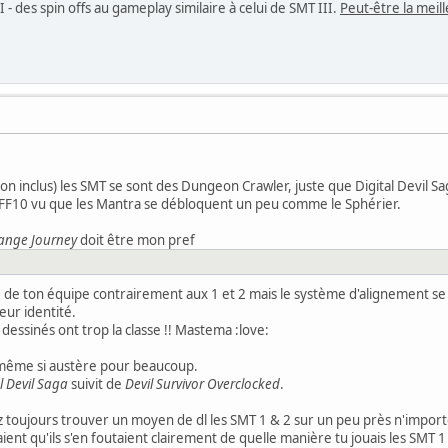
II - des spin offs au gameplay similaire à celui de SMT III.
Peut-être la meil
on inclus) les SMT se sont des Dungeon Crawler, juste que Digital Devil Sag
FF10 vu que les Mantra se débloquent un peu comme le Sphérier.
range Journey
doit être mon pref
e de ton équipe contrairement aux 1 et 2 mais le système d'alignement 
leur identité.
essinés ont trop la classe !! Mastema :love:
2 même si austère pour beaucoup.
l Devil Saga
suivit de
Devil Survivor Overclocked
.
toujours trouver un moyen de dl les SMT 1 & 2 sur un peu près n'importe qu
aient qu'ils s'en foutaient clairement de quelle manière tu jouais les SMT 1 &