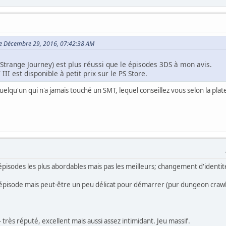
y le Décembre 29, 2016, 07:42:38 AM
(Strange Journey) est plus réussi que le épisodes 3DS à mon avis.
II est disponible à petit prix sur le PS Store.
lqu'un qui n'a jamais touché un SMT, lequel conseillez vous selon la pla
 épisodes les plus abordables mais pas les meilleurs; changement d'ident
 épisode mais peut-être un peu délicat pour démarrer (pur dungeon crawl
 - très réputé, excellent mais aussi assez intimidant. Jeu massif.