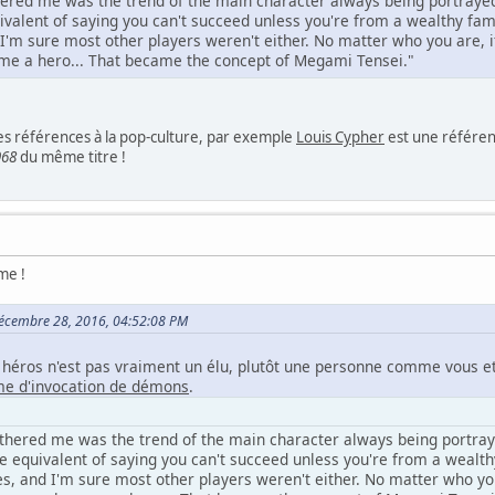
hered me was the trend of the main character always being portrayed
valent of saying you can't succeed unless you're from a wealthy family
I'm sure most other players weren't either. No matter who you are, i
me a hero... That became the concept of Megami Tensei."
es références à la pop-culture, par exemple
Louis Cypher
est une référen
968
du même titre !
me !
Décembre 28, 2016, 04:52:08 PM
le héros n'est pas vraiment un élu, plutôt une personne comme vous e
e d'invocation de démons
.
othered me was the trend of the main character always being portray
e equivalent of saying you can't succeed unless you're from a wealthy 
s, and I'm sure most other players weren't either. No matter who you