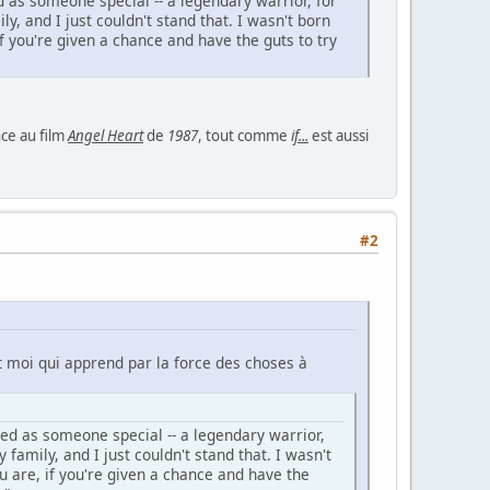
 as someone special -- a legendary warrior, for
, and I just couldn't stand that. I wasn't born
f you're given a chance and have the guts to try
ce au film
Angel Heart
de
1987
, tout comme
if...
est aussi
#2
t moi qui apprend par la force des choses à
ed as someone special -- a legendary warrior,
family, and I just couldn't stand that. I wasn't
 are, if you're given a chance and have the