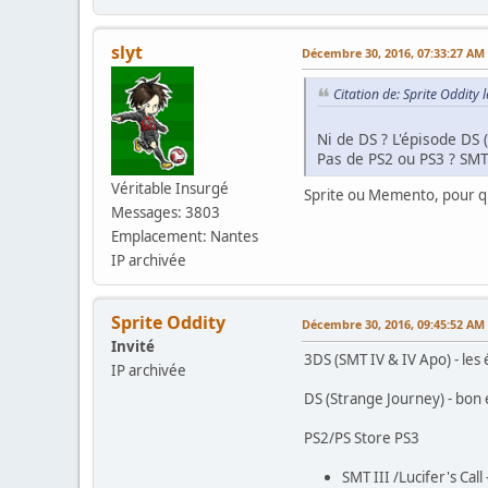
slyt
Décembre 30, 2016, 07:33:27 AM
Citation de: Sprite Oddit
Ni de DS ? L'épisode DS 
Pas de PS2 ou PS3 ? SMT I
Véritable Insurgé
Sprite ou Memento, pour que
Messages: 3803
Emplacement: Nantes
IP archivée
Sprite Oddity
Décembre 30, 2016, 09:45:52 AM
Invité
3DS (SMT IV & IV Apo) - les
IP archivée
DS (Strange Journey) - bon
PS2/PS Store PS3
SMT III /Lucifer's Call