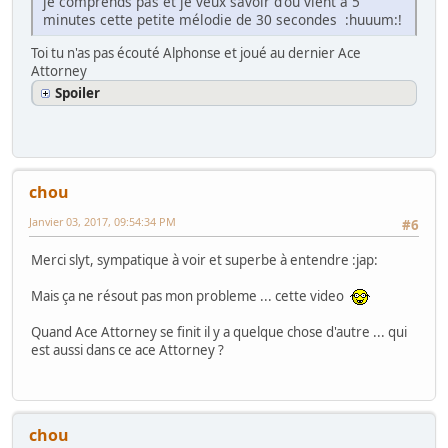
je comprends pas et je veux savoir d'ou vient à 5
minutes cette petite mélodie de 30 secondes :huuum:!
Toi tu n'as pas écouté Alphonse et joué au dernier Ace
Attorney
Spoiler
chou
Janvier 03, 2017, 09:54:34 PM
#6
Merci slyt, sympatique à voir et superbe à entendre :jap:
Mais ça ne résout pas mon probleme ... cette video
Quand Ace Attorney se finit il y a quelque chose d'autre ... qui
est aussi dans ce ace Attorney ?
chou