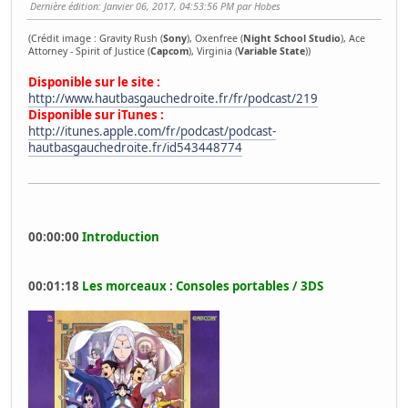
Dernière édition
: Janvier 06, 2017, 04:53:56 PM par Hobes
(Crédit image : Gravity Rush (
Sony
), Oxenfree (
Night School Studio
), Ace
Attorney - Spirit of Justice (
Capcom
), Virginia (
Variable State
))
Disponible sur le site :
http://www.hautbasgauchedroite.fr/fr/podcast/219
Disponible sur iTunes :
http://itunes.apple.com/fr/podcast/podcast-
hautbasgauchedroite.fr/id543448774
00:00:00
Introduction
00:01:18
Les morceaux : Consoles portables / 3DS