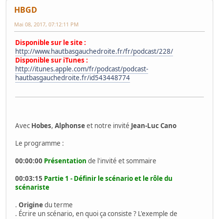
HBGD
Mai 08, 2017, 07:12:11 PM
Disponible sur le site :
http://www.hautbasgauchedroite.fr/fr/podcast/228/
Disponible sur iTunes :
http://itunes.apple.com/fr/podcast/podcast-
hautbasgauchedroite.fr/id543448774
Avec
Hobes
,
Alphonse
et notre invité
Jean-Luc Cano
Le programme :
00:00:00
Présentation
de l'invité et sommaire
00:03:15
Partie 1 - Définir le scénario et le rôle du
scénariste
.
Origine
du terme
. Écrire un scénario, en quoi ça consiste ? L'exemple de