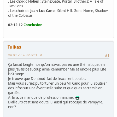
. Les choix d'
Hobes
: Steins;Gate, Portal, Brothers: A Tale of
Two Sons
. Les choix de
Jean-Luc Cano
: Silent Hill, Gone Home, Shadow
of the Colossus
02:12:12
Conclusion
Tulkas
Mai 09, 2017, 06:05:34 PM
#1
Ça faisait longtemps qu'on n'avait pas eu une thématique, en
plus j'avais beaucoup aimé Remember Me et encore plus Life
is Strange.
Je trouve que Dontnod fait de l'excellent boulot.
Mais vous auriez pu torturer un peu Mr Cano pour lui soutirer
des infos sur une éventuelle suite et quelques secrets bien
gardés.
Al là là, ce manque de professionnalisme.
D'ailleurs c'est sans doute lui aussi qui s'occupe de Vampyre,
non?