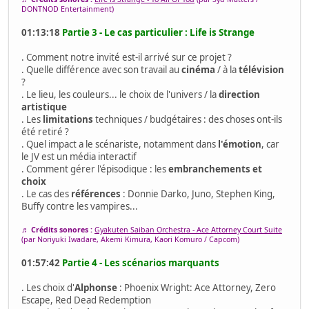
DONTNOD Entertainment)
01:13:18
Partie 3 - Le cas particulier : Life is Strange
. Comment notre invité est-il arrivé sur ce projet ?
. Quelle différence avec son travail au
cinéma
/ à la
télévision
?
. Le lieu, les couleurs... le choix de l'univers / la
direction
artistique
. Les
limitations
techniques / budgétaires : des choses ont-ils
été retiré ?
. Quel impact a le scénariste, notamment dans
l'émotion
, car
le JV est un média interactif
. Comment gérer l'épisodique : les
embranchements et
choix
. Le cas des
références
: Donnie Darko, Juno, Stephen King,
Buffy contre les vampires...
♬ Crédits sonores :
Gyakuten Saiban Orchestra - Ace Attorney Court Suite
(par Noriyuki Iwadare, Akemi Kimura, Kaori Komuro / Capcom)
01:57:42
Partie 4 - Les scénarios marquants
. Les choix d'
Alphonse
: Phoenix Wright: Ace Attorney, Zero
Escape, Red Dead Redemption