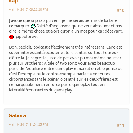
Kaji
Mai 10, 2017, 09:26:20 PM
#10
J'avoue que si j'avais pu venir je me serais permis de lui faire
remarquer.
Saleté d'anglicisme qui ne veut absolument pas
dire la même chose et alors qu'on a un mot pour ça : décevant.
:pippoforever:
Bon, ceci dit, podcast effectivement très intéressant. Cano est
super intéressant à écouter et tu le sentais surtout heureux
d'être là. Je regrette juste de pas avoir pu moi-même pousser
plus sur Brothers : A tale of two sons; vous avez beaucoup
parlé de l'équilibre entre gameplay et narration et je pense ue
c'est l'exemple ou le contre-exemple parfait à en toutes
circonstances tant le scénario centré sur les deux frères est
remarquablement renforcé par le gameplay tout en
latéralité/contraintes du gameplay.
Gabora
Mai 10, 2017, 11:34:25 PM
#11