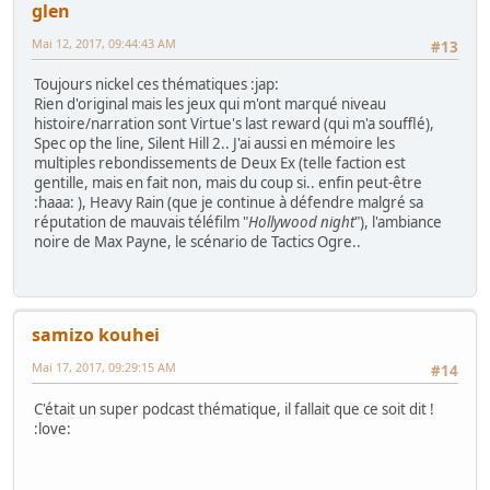
glen
Mai 12, 2017, 09:44:43 AM
#13
Toujours nickel ces thématiques :jap:
Rien d'original mais les jeux qui m'ont marqué niveau
histoire/narration sont Virtue's last reward (qui m'a soufflé),
Spec op the line, Silent Hill 2.. J'ai aussi en mémoire les
multiples rebondissements de Deux Ex (telle faction est
gentille, mais en fait non, mais du coup si.. enfin peut-être
:haaa: ), Heavy Rain (que je continue à défendre malgré sa
réputation de mauvais téléfilm "
Hollywood night
"), l'ambiance
noire de Max Payne, le scénario de Tactics Ogre..
samizo kouhei
Mai 17, 2017, 09:29:15 AM
#14
C'était un super podcast thématique, il fallait que ce soit dit !
:love: