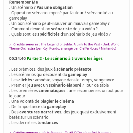
Remember Me
. Un scénario ?
Pas une obligation
. Opposition scénario imposé par l'auteur / scénario lié au
gameplay
. Un bon scénario peut-il sauver un mauvais gameplay ?
. Comment devient-on
scénariste
de jeu vidéo ?
. Quels sont les
spécificités
d'un scénario de jeu vidéo ?
♬ Crédits sonores :
The Legend of Zelda: A Link to the Past - Dark World
Theme Orchestra
(par Koji Kondo, arrangé par ClefferNotes / Nintendo)
00:34:40
Partie 2 - Le scénario à travers les âges
. Les prémices, des jeux à
scénario prétexte
. Les scénarios qui découlent du
gameplay
. Les
clichés
: amnésie, voyage dans le temps, vengeance...
. Premier jeu avec un
scénario élaboré
? Tour de table
. Les premières
cinématiques
: une récompense, un but pour
le joueur
. Une volonté de
plagier le cinéma
. De l'importance du
gameplay
. Des
aventures narratives
, des jeux quasi exclusivement
basés sur un scénario
. Les dernières
tendances
♬ Crédits sonores :
Life is Strange - To All Of You
(par Syd Matters /