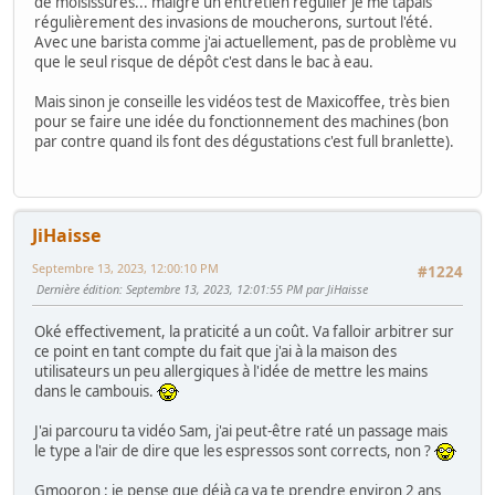
de moisissures... malgré un entretien régulier je me tapais
régulièrement des invasions de moucherons, surtout l'été.
Avec une barista comme j'ai actuellement, pas de problème vu
que le seul risque de dépôt c'est dans le bac à eau.
Mais sinon je conseille les vidéos test de Maxicoffee, très bien
pour se faire une idée du fonctionnement des machines (bon
par contre quand ils font des dégustations c'est full branlette).
JiHaisse
Septembre 13, 2023, 12:00:10 PM
#1224
Dernière édition
: Septembre 13, 2023, 12:01:55 PM par JiHaisse
Oké effectivement, la praticité a un coût. Va falloir arbitrer sur
ce point en tant compte du fait que j'ai à la maison des
utilisateurs un peu allergiques à l'idée de mettre les mains
dans le cambouis.
J'ai parcouru ta vidéo Sam, j'ai peut-être raté un passage mais
le type a l'air de dire que les espressos sont corrects, non ?
Gmooron : je pense que déjà ça va te prendre environ 2 ans