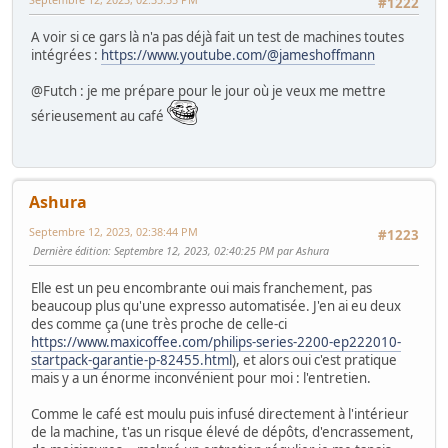
#1222
A voir si ce gars là n'a pas déjà fait un test de machines toutes
intégrées :
https://www.youtube.com/@jameshoffmann
@Futch : je me prépare pour le jour où je veux me mettre
sérieusement au café
Ashura
Septembre 12, 2023, 02:38:44 PM
#1223
Dernière édition
: Septembre 12, 2023, 02:40:25 PM par Ashura
Elle est un peu encombrante oui mais franchement, pas
beaucoup plus qu'une expresso automatisée. J'en ai eu deux
des comme ça (une très proche de celle-ci
https://www.maxicoffee.com/philips-series-2200-ep222010-
startpack-garantie-p-82455.html
), et alors oui c'est pratique
mais y a un énorme inconvénient pour moi : l'entretien.
Comme le café est moulu puis infusé directement à l'intérieur
de la machine, t'as un risque élevé de dépôts, d'encrassement,