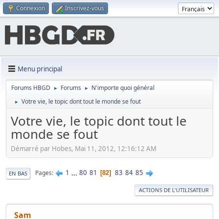
Connexion
Inscrivez-vous
Menu principal
Forums HBGD
Forums
N'importe quoi général
►
►
Votre vie, le topic dont tout le monde se fout
►
Votre vie, le topic dont tout le
monde se fout
Démarré par Hobes, Mai 11, 2012, 12:16:12 AM
1
...
80
81
83
84
85
Pages
82
EN BAS
ACTIONS DE L'UTILISATEUR
Sam