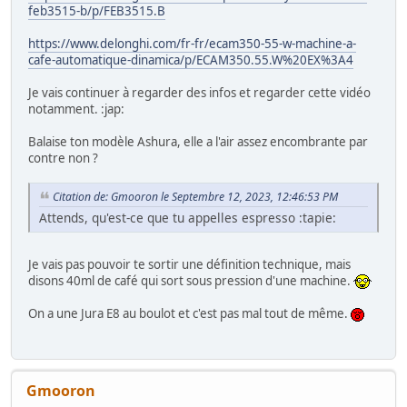
feb3515-b/p/FEB3515.B
https://www.delonghi.com/fr-fr/ecam350-55-w-machine-a-
cafe-automatique-dinamica/p/ECAM350.55.W%20EX%3A4
Je vais continuer à regarder des infos et regarder cette vidéo
notamment. :jap:
Balaise ton modèle Ashura, elle a l'air assez encombrante par
contre non ?
Citation de: Gmooron le Septembre 12, 2023, 12:46:53 PM
Attends, qu'est-ce que tu appelles espresso :tapie:
Je vais pas pouvoir te sortir une définition technique, mais
disons 40ml de café qui sort sous pression d'une machine.
On a une Jura E8 au boulot et c'est pas mal tout de même.
Gmooron