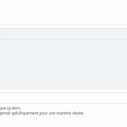
M
M
que ça alors.
it pensé spécifiquement pour une manette xboite.