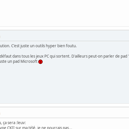
M
tion. C'est juste un outils hyper bien foutu.
 défaut dans tous les jeux PC qui sortent. D'ailleurs peut-on parler de pad
 juste un pad Microsoft
M
, ça sera :leuv:
pe CKII sur ma télé, je ne pourrais pas...