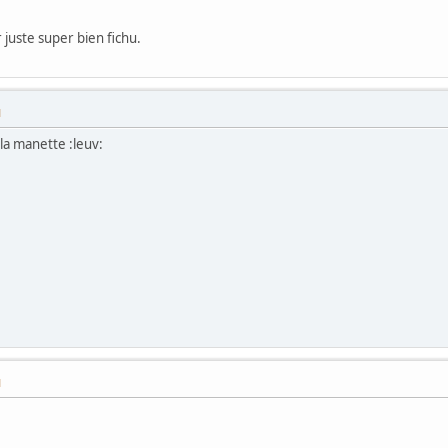
ir juste super bien fichu.
M
 la manette :leuv:
M