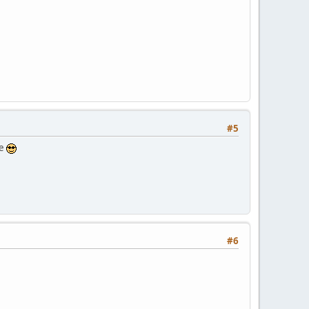
#5
ve
#6