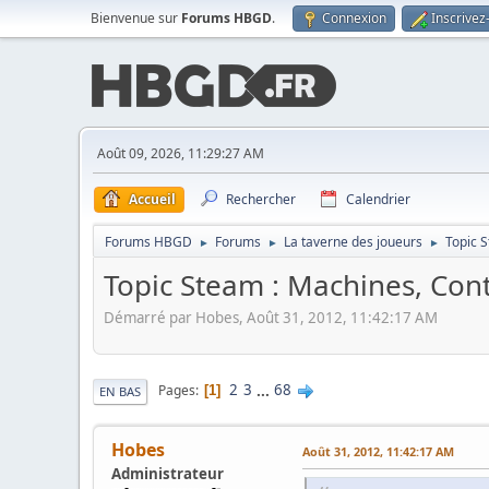
Bienvenue sur
Forums HBGD
.
Connexion
Inscrivez
Août 09, 2026, 11:29:27 AM
Accueil
Rechercher
Calendrier
Forums HBGD
Forums
La taverne des joueurs
Topic S
►
►
►
Topic Steam : Machines, Contr
Démarré par Hobes, Août 31, 2012, 11:42:17 AM
2
3
...
68
Pages
1
EN BAS
Hobes
Août 31, 2012, 11:42:17 AM
Administrateur