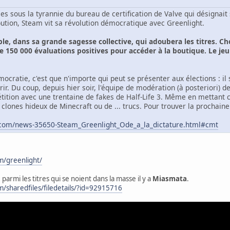
s sous la tyrannie du bureau de certification de Valve qui désignait
bution, Steam vit sa révolution démocratique avec Greenlight.
ple, dans sa grande sagesse collective, qui adoubera les titres. C
e 150 000 évaluations positives pour accéder à la boutique. Le jeu
mocratie, c'est que n'importe qui peut se présenter aux élections : il su
ir. Du coup, depuis hier soir, l'équipe de modération (à posteriori) d
tition avec une trentaine de fakes de Half-Life 3. Même en mettant ce
clones hideux de Minecraft ou de ... trucs. Pour trouver la prochain
.com/news-35650-Steam_Greenlight_Ode_a_la_dictature.html#cmt
m/greenlight/
parmi les titres qui se noient dans la masse il y a
Miasmata
.
/sharedfiles/filedetails/?id=92915716