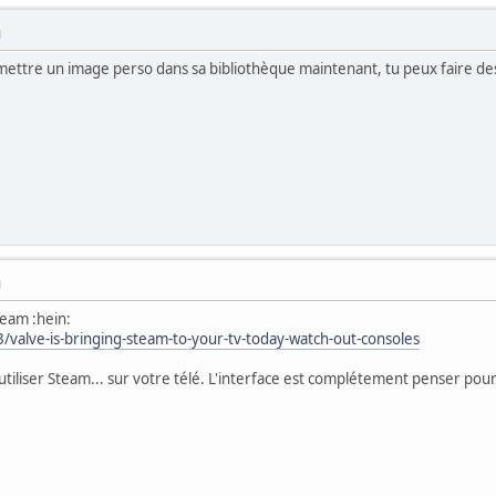
M
 mettre un image perso dans sa bibliothèque maintenant, tu peux faire des 
M
team :hein:
valve-is-bringing-steam-to-your-tv-today-watch-out-consoles
iliser Steam... sur votre télé. L'interface est complétement penser pour 