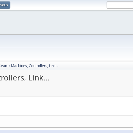
-vous
team : Machines, Controllers, Link...
ollers, Link...