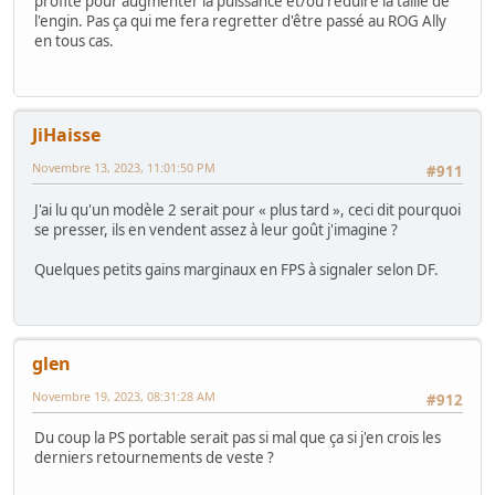
profité pour augmenter la puissance et/ou réduire la taille de
l'engin. Pas ça qui me fera regretter d'être passé au ROG Ally
en tous cas.
JiHaisse
Novembre 13, 2023, 11:01:50 PM
#911
J'ai lu qu'un modèle 2 serait pour « plus tard », ceci dit pourquoi
se presser, ils en vendent assez à leur goût j'imagine ?
Quelques petits gains marginaux en FPS à signaler selon DF.
glen
Novembre 19, 2023, 08:31:28 AM
#912
Du coup la PS portable serait pas si mal que ça si j'en crois les
derniers retournements de veste ?