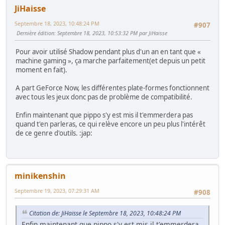
JiHaisse
Septembre 18, 2023, 10:48:24 PM
#907
Dernière édition
: Septembre 18, 2023, 10:53:32 PM par JiHaisse
Pour avoir utilisé Shadow pendant plus d'un an en tant que «
machine gaming », ça marche parfaitement(et depuis un petit
moment en fait).
A part GeForce Now, les différentes plate-formes fonctionnent
avec tous les jeux donc pas de problème de compatibilité.
Enfin maintenant que pippo s'y est mis il t'emmerdera pas
quand t'en parleras, ce qui relève encore un peu plus l'intérêt
de ce genre d'outils. :jap:
minikenshin
Septembre 19, 2023, 07:29:31 AM
#908
Citation de: JiHaisse le Septembre 18, 2023, 10:48:24 PM
Enfin maintenant que pippo s'y est mis il t'emmerdera