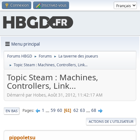
Connexion
Inscrivez-vous
Menu principal
Forums HBGD
Forums
La taverne des joueurs
►
►
Topic Steam : Machines, Controllers, Link...
►
Topic Steam : Machines,
Controllers, Link...
Démarré par Hobes, Août 31, 2012, 11:42:17 AM
1
...
59
60
62
63
...
68
Pages
61
EN BAS
ACTIONS DE L'UTILISATEUR
pippoletsu