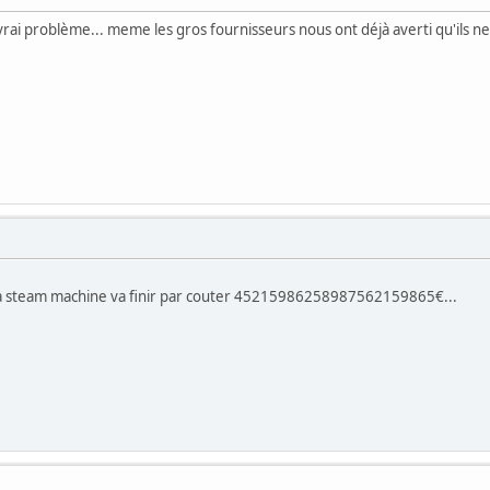
vrai problème... meme les gros fournisseurs nous ont déjà averti qu'ils ne
 la steam machine va finir par couter 45215986258987562159865€...