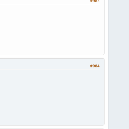
#983
#984