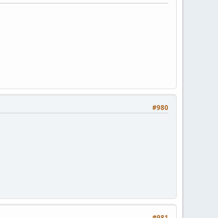
#980
#981