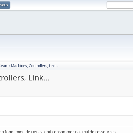
-vous
team : Machines, Controllers, Link...
ollers, Link...
 en fond, mine de rien ça doit consommer pas mal de ressources.