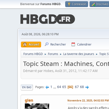
Bienvenue sur
Forums HBGD
.
Connexion
Inscrivez
Août 08, 2026, 06:28:10 PM
Accueil
Rechercher
Calendrier
Forums HBGD
Forums
La taverne des joueurs
Topic S
►
►
►
Topic Steam : Machines, Contr
Démarré par Hobes, Août 31, 2012, 11:42:17 AM
1
...
64
65
67
68
Pages
66
EN BAS
glen
Novembre 22, 2025, 04:02:03 PM
Après y'a des sacrés effets