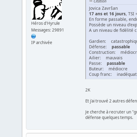
Citation
Jovica Završan
17 ans et 16 jours
, TSI
En forme passable, end
Héros d'Hyrule
Possède un niveau d'ex
A un niveau de fidélité 
Messages: 29891
Gardien: catastrophiq
IP archivée
Défense:
passable
Construction: médioc
Ailier: mauvais
Passe:
passable
Buteur: médiocre
Coup franc: inadéquat
2K
Et j'ai trouvé 2 autres déf
Je cherche à recruter un "gro
défense quelques temps.