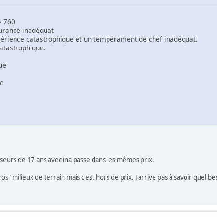
 = 760
urance inadéquat
périence catastrophique et un tempérament de chef inadéquat.
catastrophique.
ue
re
enseurs de 17 ans avec ina passe dans les mêmes prix.
s" milieux de terrain mais c'est hors de prix. J'arrive pas à savoir quel be