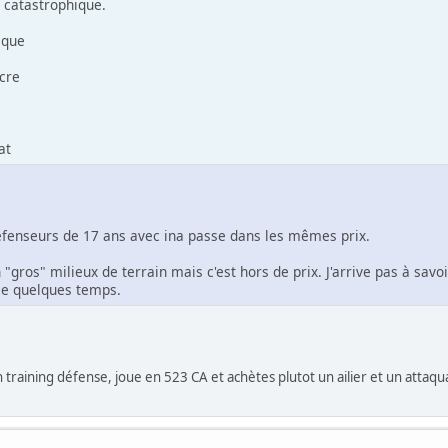
é catastrophique.
ique
cre
at
 défenseurs de 17 ans avec ina passe dans les mêmes prix.
 "gros" milieux de terrain mais c'est hors de prix. J'arrive pas à savo
nse quelques temps.
un training défense, joue en 523 CA et achètes plutot un ailier et un attaqua