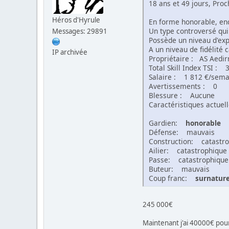
18 ans et 49 jours, Proc
Héros d'Hyrule
En forme honorable, en
Un type controversé qui 
Messages: 29891
Possède un niveau d'ex
A un niveau de fidélité 
IP archivée
Propriétaire : AS Aedir
Total Skill Index TSI : 
Salaire : 1 812 €/sema
Avertissements : 0
Blessure : Aucune
Caractéristiques actuel
Gardien:
honorable
Défense: mauvais
Construction: catastr
Ailier: catastrophique
Passe: catastrophique
Buteur: mauvais
Coup franc:
surnature
245 000€
Maintenant j'ai 40000€ pour