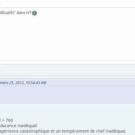
M
alificatifs" dans HT
M
tembre 25, 2012, 10:54:43 AM
I = 760
ndurance inadéquat
xpérience catastrophique et un tempérament de chef inadéquat.