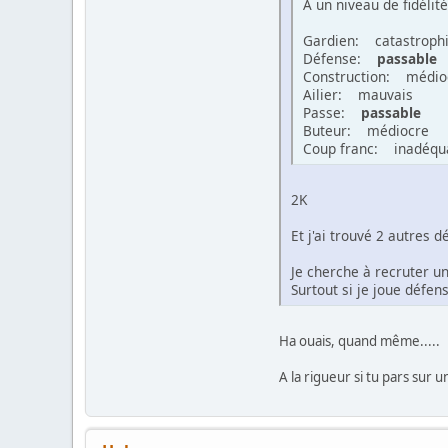
A un niveau de fidélit
Gardien: catastroph
Défense:
passable
Construction: médio
Ailier: mauvais
Passe:
passable
Buteur: médiocre
Coup franc: inadéqu
2K
Et j'ai trouvé 2 autres
Je cherche à recruter un
Surtout si je joue défe
Ha ouais, quand même.....
A la rigueur si tu pars sur 