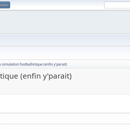
-vous
k simulation footballistique (enfin y'parait)
tique (enfin y'parait)
M