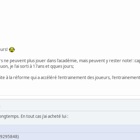
ours!
rs ne peuvent plus jouer dans l'académie, mais peuvent y rester note! :ca
n, je l'ai sorti à 17ans et qques jours;
ite à la réforme qui a accéléré l'entrainement des joueurs, l'entrainement
M
 longtemps. En tout cas j'ai acheté lui :
9295848)