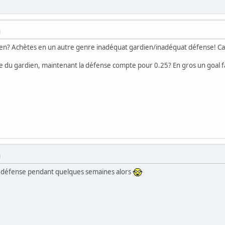
M
en? Achètes en un autre genre inadéquat gardien/inadéquat défense! Ca v
note du gardien, maintenant la défense compte pour 0.25? En gros un goal 
M
ner défense pendant quelques semaines alors