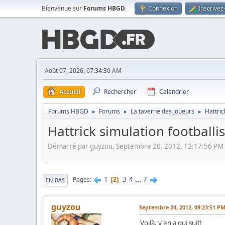
Bienvenue sur
Forums HBGD
.
Connexion
Inscrivez
Août 07, 2026, 07:34:30 AM
Accueil
Rechercher
Calendrier
Forums HBGD
Forums
La taverne des joueurs
Hattric
►
►
►
Hattrick simulation footballis
Démarré par guyzou, Septembre 20, 2012, 12:17:56 PM
1
3
4
...
7
Pages
2
EN BAS
guyzou
Septembre 24, 2012, 09:23:51 P
Voilà, y'en a qui suit!