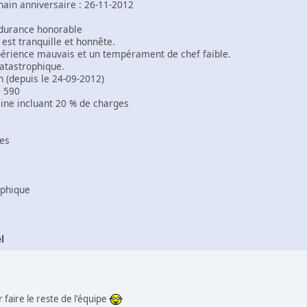
hain anniversaire : 26-11-2012
durance honorable
est tranquille et honnête.
périence mauvais et un tempérament de chef faible.
catastrophique.
n (depuis le 24-09-2012)
3 590
ine incluant 20 % de charges
les
ophique
l
 faire le reste de l'équipe