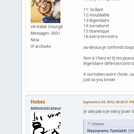
11: brillant
12:inoubliable
13:légendaire
14:surnaturel
Véritable Insurgé
15:titanesque
Messages: 3601
16:extra-terrestre
Nina
IP archivée
au-dessus je confonds touj
Non à 19ans et 0j tes joueu
légendaire défense/contrctuo
A oui hobes autre chose, su
Just so you know!
Hobes
Septembre 24, 2012, 09:28:21 P
Administrateur
Je sais pas si je vais y jouer
Citation
Nazzareno Tumiatti
(34