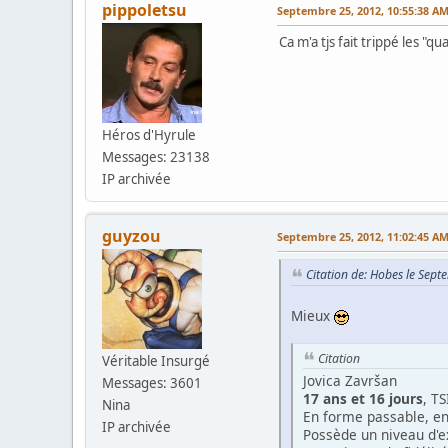
pippoletsu
Septembre 25, 2012, 10:55:38 A
Ca m'a tjs fait trippé les "qu
Héros d'Hyrule
Messages: 23138
IP archivée
guyzou
Septembre 25, 2012, 11:02:45 A
Citation de: Hobes le Sep
Mieux
Citation
Véritable Insurgé
Jovica Završan
Messages: 3601
17 ans et 16 jours
, TS
Nina
En forme passable, e
IP archivée
Possède un niveau d'e