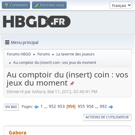
Connexion
Inscrivez-vous
Menu principal
Forums HBGD
Forums
La taverne des joueurs
►
►
Au comptoir du (insert) coin : vos jeux du moment
►
Au comptoir du (insert) coin : vos
jeux du moment
Démarré par Ashura, Mai 11, 2012, 02:40:41 PM
1
...
952
953
955
956
...
992
Pages
954
EN BAS
ACTIONS DE L'UTILISATEUR
Gabora