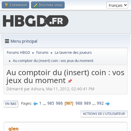
Connexion
Inscrivez-vous
Menu principal
Forums HBGD
Forums
La taverne des joueurs
►
►
Au comptoir du (insert) coin : vos jeux du moment
►
Au comptoir du (insert) coin : vos
jeux du moment
Démarré par Ashura, Mai 11, 2012, 02:40:41 PM
1
...
985
986
988
989
...
992
Pages
987
EN BAS
ACTIONS DE L'UTILISATEUR
glen