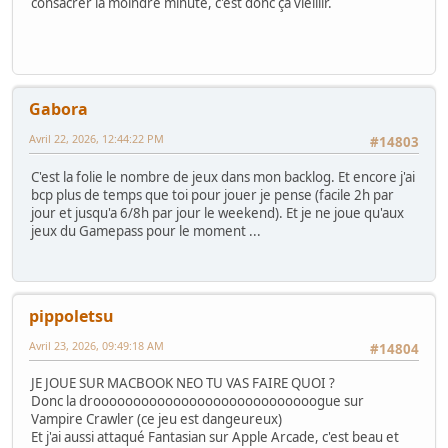
consacrer la moindre minute, c'est donc ça vieillir.
Gabora
Avril 22, 2026, 12:44:22 PM
#14803
C'est la folie le nombre de jeux dans mon backlog. Et encore j'ai
bcp plus de temps que toi pour jouer je pense (facile 2h par
jour et jusqu'a 6/8h par jour le weekend). Et je ne joue qu'aux
jeux du Gamepass pour le moment ...
pippoletsu
Avril 23, 2026, 09:49:18 AM
#14804
JE JOUE SUR MACBOOK NEO TU VAS FAIRE QUOI ?
Donc la droooooooooooooooooooooooooooogue sur
Vampire Crawler (ce jeu est dangeureux)
Et j'ai aussi attaqué Fantasian sur Apple Arcade, c'est beau et