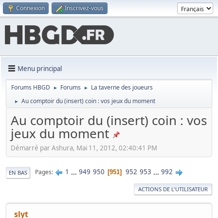
Connexion
Inscrivez-vous
Menu principal
Forums HBGD
Forums
La taverne des joueurs
►
►
Au comptoir du (insert) coin : vos jeux du moment
►
Au comptoir du (insert) coin : vos
jeux du moment
Démarré par Ashura, Mai 11, 2012, 02:40:41 PM
1
...
949
950
952
953
...
992
Pages
951
EN BAS
ACTIONS DE L'UTILISATEUR
slyt