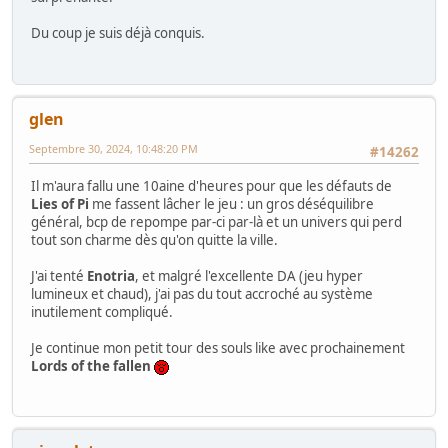
Du coup je suis déjà conquis.
glen
Septembre 30, 2024, 10:48:20 PM
#14262
Il m'aura fallu une 10aine d'heures pour que les défauts de
Lies of Pi
me fassent lâcher le jeu : un gros déséquilibre
général, bcp de repompe par-ci par-là et un univers qui perd
tout son charme dès qu'on quitte la ville.
J'ai tenté
Enotria
, et malgré l'excellente DA (jeu hyper
lumineux et chaud), j'ai pas du tout accroché au système
inutilement compliqué.
Je continue mon petit tour des souls like avec prochainement
Lords of the fallen