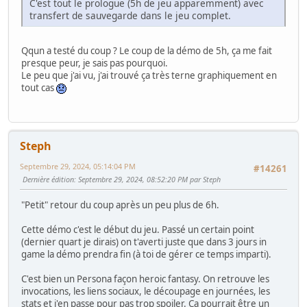
C'est tout le prologue (5h de jeu apparemment) avec
transfert de sauvegarde dans le jeu complet.
Qqun a testé du coup ? Le coup de la démo de 5h, ça me fait
presque peur, je sais pas pourquoi.
Le peu que j'ai vu, j'ai trouvé ça très terne graphiquement en
tout cas
Steph
Septembre 29, 2024, 05:14:04 PM
#14261
Dernière édition
: Septembre 29, 2024, 08:52:20 PM par Steph
"Petit" retour du coup après un peu plus de 6h.
Cette démo c'est le début du jeu. Passé un certain point
(dernier quart je dirais) on t'averti juste que dans 3 jours in
game la démo prendra fin (à toi de gérer ce temps imparti).
C'est bien un Persona façon heroic fantasy. On retrouve les
invocations, les liens sociaux, le découpage en journées, les
stats et j'en passe pour pas trop spoiler. Ca pourrait être un