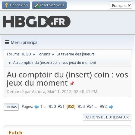
Connexion
Inscrivez-vous
Menu principal
Forums HBGD
Forums
La taverne des joueurs
►
►
Au comptoir du (insert) coin : vos jeux du moment
►
Au comptoir du (insert) coin : vos
jeux du moment
Démarré par Ashura, Mai 11, 2012, 02:40:41 PM
1
...
950
951
953
954
...
992
Pages
952
EN BAS
ACTIONS DE L'UTILISATEUR
Futch