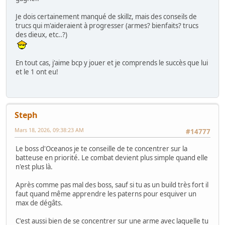
Je dois certainement manqué de skillz, mais des conseils de
trucs qui m'aideraient à progresser (armes? bienfaits? trucs
des dieux, etc..?)
En tout cas, j'aime bcp y jouer et je comprends le succès que lui
et le 1 ont eu!
Steph
Mars 18, 2026, 09:38:23 AM
#14777
Le boss d'Oceanos je te conseille de te concentrer sur la
batteuse en priorité. Le combat devient plus simple quand elle
n'est plus là.
Après comme pas mal des boss, sauf si tu as un build très fort il
faut quand même apprendre les paterns pour esquiver un
max de dégâts.
C'est aussi bien de se concentrer sur une arme avec laquelle tu