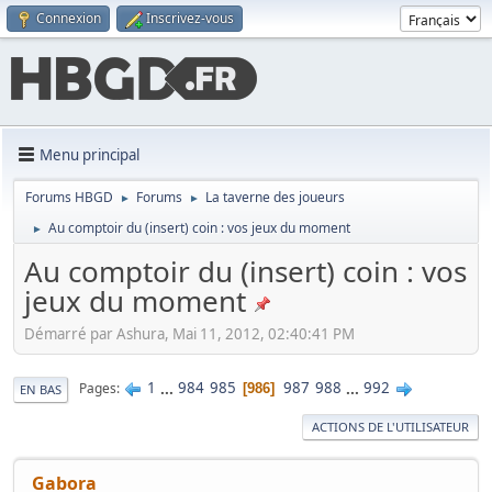
Connexion
Inscrivez-vous
Menu principal
Forums HBGD
Forums
La taverne des joueurs
►
►
Au comptoir du (insert) coin : vos jeux du moment
►
Au comptoir du (insert) coin : vos
jeux du moment
Démarré par Ashura, Mai 11, 2012, 02:40:41 PM
1
...
984
985
987
988
...
992
Pages
986
EN BAS
ACTIONS DE L'UTILISATEUR
Gabora