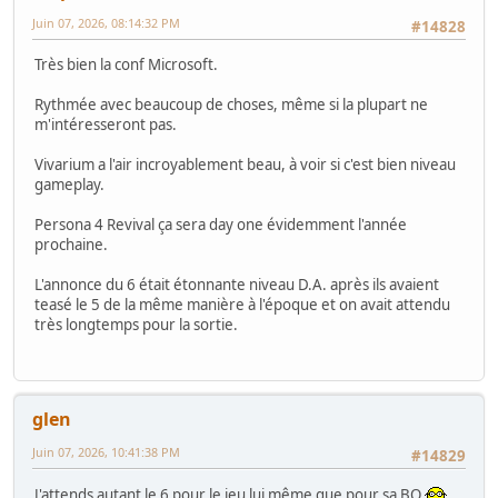
Juin 07, 2026, 08:14:32 PM
#14828
Très bien la conf Microsoft.
Rythmée avec beaucoup de choses, même si la plupart ne
m'intéresseront pas.
Vivarium a l'air incroyablement beau, à voir si c'est bien niveau
gameplay.
Persona 4 Revival ça sera day one évidemment l'année
prochaine.
L'annonce du 6 était étonnante niveau D.A. après ils avaient
teasé le 5 de la même manière à l'époque et on avait attendu
très longtemps pour la sortie.
glen
Juin 07, 2026, 10:41:38 PM
#14829
J'attends autant le 6 pour le jeu lui même que pour sa BO