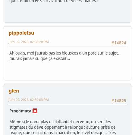
que c'était un FPS survival horror vu les images !
pippoletsu
Juin 02, 2026, 02:08:20 PM
#14824
Ah ouais, moi j'aurais pas les blouskes d'un pote sur le sujet,
j'aurais jamais su que ça existait...
glen
Juin 02, 2026, 02:39:03 PM
#14825
Pragamata
Même si le gameplay est kiffant et nerveux, on sent les
stigmates du développement à rallonge : aucune prise de
risque, que ce soit dans la narration, le level design... Très