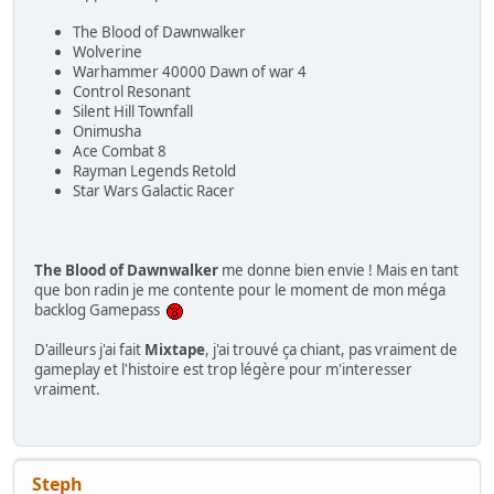
The Blood of Dawnwalker
Wolverine
Warhammer 40000 Dawn of war 4
Control Resonant
Silent Hill Townfall
Onimusha
Ace Combat 8
Rayman Legends Retold
Star Wars Galactic Racer
The Blood of Dawnwalker
me donne bien envie ! Mais en tant
que bon radin je me contente pour le moment de mon méga
backlog Gamepass
D'ailleurs j'ai fait
Mixtape
, j'ai trouvé ça chiant, pas vraiment de
gameplay et l'histoire est trop légère pour m'interesser
vraiment.
Steph