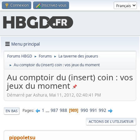
Connexion
Inscrivez-vous
Menu principal
Forums HBGD
Forums
La taverne des joueurs
►
►
Au comptoir du (insert) coin : vos jeux du moment
►
Au comptoir du (insert) coin : vos
jeux du moment
Démarré par Ashura, Mai 11, 2012, 02:40:41 PM
1
...
987
988
990
991
992
Pages
989
EN BAS
ACTIONS DE L'UTILISATEUR
pippoletsu