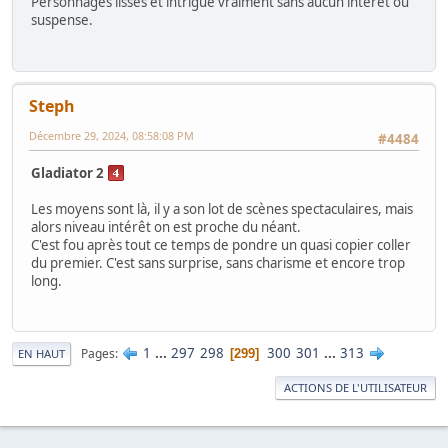
Personnages lisses et intrigue vraiment sans aucun intérêt ou
suspense.
Steph
Décembre 29, 2024, 08:58:08 PM
#4484
Gladiator 2
Les moyens sont là, il y a son lot de scènes spectaculaires, mais
alors niveau intérêt on est proche du néant.
C'est fou après tout ce temps de pondre un quasi copier coller
du premier. C'est sans surprise, sans charisme et encore trop
long.
1
...
297
298
300
301
...
313
Pages
299
EN HAUT
ACTIONS DE L'UTILISATEUR