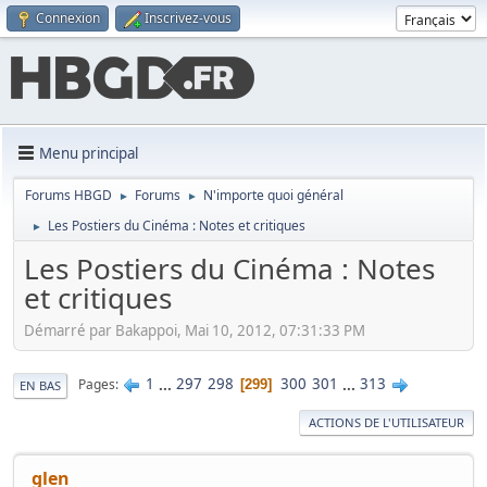
Connexion
Inscrivez-vous
Menu principal
Forums HBGD
Forums
N'importe quoi général
►
►
Les Postiers du Cinéma : Notes et critiques
►
Les Postiers du Cinéma : Notes
et critiques
Démarré par Bakappoi, Mai 10, 2012, 07:31:33 PM
1
...
297
298
300
301
...
313
Pages
299
EN BAS
ACTIONS DE L'UTILISATEUR
glen