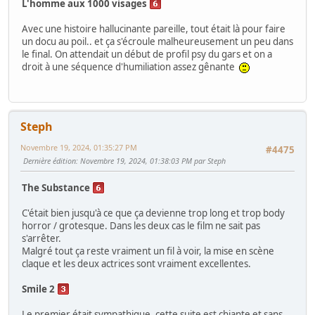
L'homme aux 1000 visages
Avec une histoire hallucinante pareille, tout était là pour faire
un docu au poil.. et ça s'écroule malheureusement un peu dans
le final. On attendait un début de profil psy du gars et on a
droit à une séquence d'humiliation assez gênante
Steph
Novembre 19, 2024, 01:35:27 PM
#4475
Dernière édition
: Novembre 19, 2024, 01:38:03 PM par Steph
The Substance
C'était bien jusqu'à ce que ça devienne trop long et trop body
horror / grotesque. Dans les deux cas le film ne sait pas
s'arrêter.
Malgré tout ça reste vraiment un fil à voir, la mise en scène
claque et les deux actrices sont vraiment excellentes.
Smile 2
Le premier était sympathique, cette suite est chiante et sans