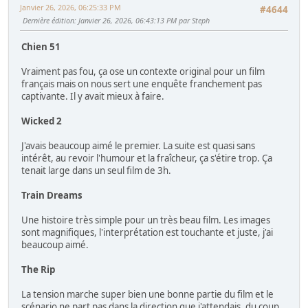
Janvier 26, 2026, 06:25:33 PM
#4644
Dernière édition
: Janvier 26, 2026, 06:43:13 PM par Steph
Chien 51
Vraiment pas fou, ça ose un contexte original pour un film
français mais on nous sert une enquête franchement pas
captivante. Il y avait mieux à faire.
Wicked 2
J'avais beaucoup aimé le premier. La suite est quasi sans
intérêt, au revoir l'humour et la fraîcheur, ça s'étire trop. Ça
tenait large dans un seul film de 3h.
Train Dreams
Une histoire très simple pour un très beau film. Les images
sont magnifiques, l'interprétation est touchante et juste, j'ai
beaucoup aimé.
The Rip
La tension marche super bien une bonne partie du film et le
scénario ne part pas dans la direction que j'attendais, du coup