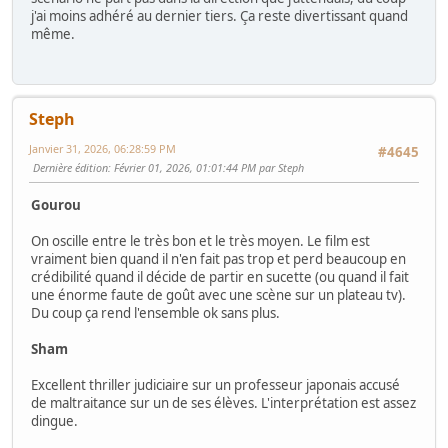
j'ai moins adhéré au dernier tiers. Ça reste divertissant quand
même.
Steph
Janvier 31, 2026, 06:28:59 PM
#4645
Dernière édition
: Février 01, 2026, 01:01:44 PM par Steph
Gourou
On oscille entre le très bon et le très moyen. Le film est
vraiment bien quand il n'en fait pas trop et perd beaucoup en
crédibilité quand il décide de partir en sucette (ou quand il fait
une énorme faute de goût avec une scène sur un plateau tv).
Du coup ça rend l'ensemble ok sans plus.
Sham
Excellent thriller judiciaire sur un professeur japonais accusé
de maltraitance sur un de ses élèves. L'interprétation est assez
dingue.