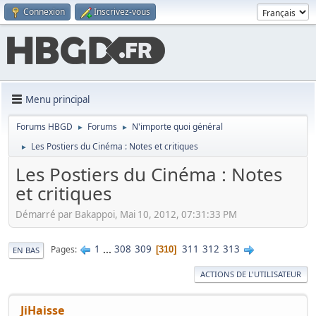
Connexion
Inscrivez-vous
Menu principal
Forums HBGD
Forums
N'importe quoi général
►
►
Les Postiers du Cinéma : Notes et critiques
►
Les Postiers du Cinéma : Notes
et critiques
Démarré par Bakappoi, Mai 10, 2012, 07:31:33 PM
1
...
308
309
311
312
313
Pages
310
EN BAS
ACTIONS DE L'UTILISATEUR
JiHaisse