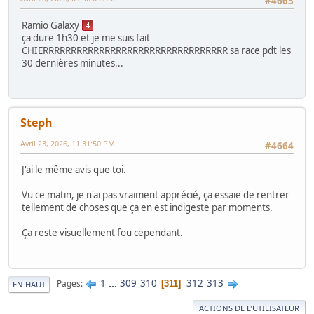
#4663
Ramio Galaxy
ça dure 1h30 et je me suis fait
CHIERRRRRRRRRRRRRRRRRRRRRRRRRRRRRRRRR sa race pdt les
30 dernières minutes...
Steph
Avril 23, 2026, 11:31:50 PM
#4664
J'ai le même avis que toi.
Vu ce matin, je n'ai pas vraiment apprécié, ça essaie de rentrer
tellement de choses que ça en est indigeste par moments.
Ça reste visuellement fou cependant.
1
...
309
310
312
313
Pages
311
EN HAUT
ACTIONS DE L'UTILISATEUR