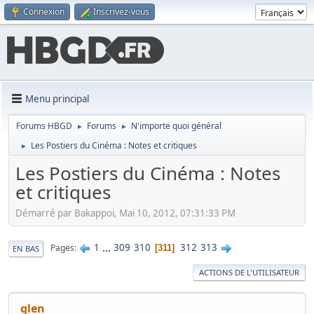
Connexion
Inscrivez-vous
Menu principal
Forums HBGD
Forums
N'importe quoi général
►
►
Les Postiers du Cinéma : Notes et critiques
►
Les Postiers du Cinéma : Notes
et critiques
Démarré par Bakappoi, Mai 10, 2012, 07:31:33 PM
1
...
309
310
312
313
Pages
311
EN BAS
ACTIONS DE L'UTILISATEUR
glen