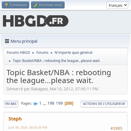
Connexion
Inscrivez-vous
Menu principal
Forums HBGD
Forums
N'importe quoi général
►
►
Topic Basket/NBA : rebooting the league...please wait.
►
Topic Basket/NBA : rebooting
the league...please wait.
Démarré par Bakappoi, Mai 10, 2012, 07:40:11 PM
1
...
198
199
Pages
200
EN BAS
ACTIONS DE L'UTILISATEUR
Steph
Juin 30, 2026, 08:05:05 PM
#2985