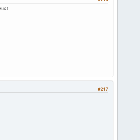
eux !
#217