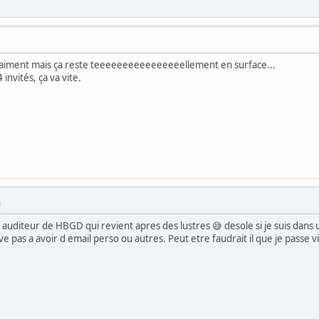
raiment mais ça reste teeeeeeeeeeeeeeeellement en surface...
nvités, ça va vite.
M
 auditeur de HBGD qui revient apres des lustres 😅 desole si je suis dan
e pas a avoir d email perso ou autres. Peut etre faudrait il que je passe v