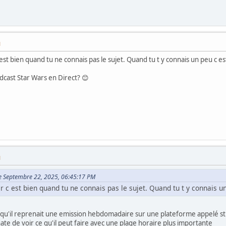
M
t bien quand tu ne connais pas le sujet. Quand tu t y connais un peu c est
dcast Star Wars en Direct? 😊
M
le Septembre 22, 2025, 06:45:17 PM
c est bien quand tu ne connais pas le sujet. Quand tu t y connais un 
é qu'il reprenait une emission hebdomadaire sur une plateforme appelé s
hate de voir ce qu'il peut faire avec une plage horaire plus importante