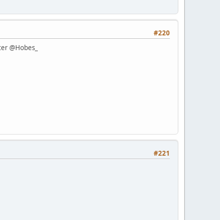
#220
itter @Hobes_
#221