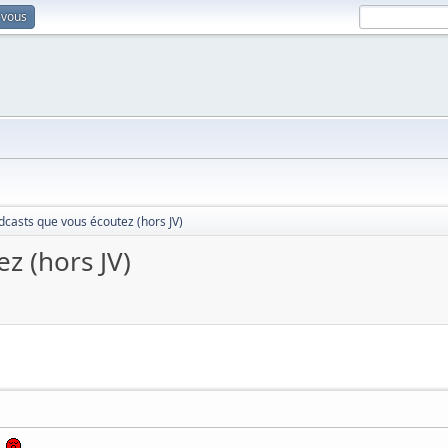
-vous
dcasts que vous écoutez (hors JV)
z (hors JV)
e