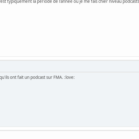
c'est typiquement la période de l'année où je me fais chier niveau podcast
 qu'ils ont fait un podcast sur FMA. :love: