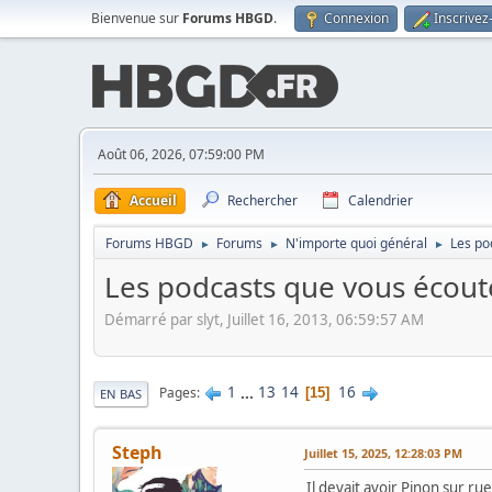
Bienvenue sur
Forums HBGD
.
Connexion
Inscrivez
Août 06, 2026, 07:59:00 PM
Accueil
Rechercher
Calendrier
Forums HBGD
Forums
N'importe quoi général
Les po
►
►
►
Les podcasts que vous écoute
Démarré par slyt, Juillet 16, 2013, 06:59:57 AM
1
...
13
14
16
Pages
15
EN BAS
Steph
Juillet 15, 2025, 12:28:03 PM
Il devait avoir Pinon sur ru