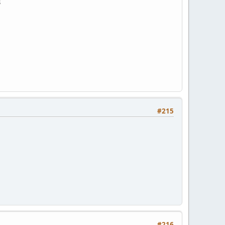
s
#215
#216