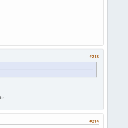
#213
ite
#214