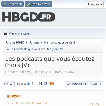
Connexion
Inscrivez-vous
Menu principal
Forums HBGD
Forums
N'importe quoi général
►
►
Les podcasts que vous écoutez (hors JV)
►
Les podcasts que vous écoutez
(hors JV)
Démarré par slyt, Juillet 16, 2013, 06:59:57 AM
1
...
14
15
Pages
16
EN BAS
ACTIONS DE L'UTILISATEUR
guyzou
Septembre 23, 2025, 03:04:45 PM
#225