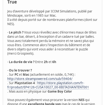
True
Jeu d'aventure développé par ICOM Simulations, publié par
Mindscape, sorti en 1985 sur Mac.
Il a été depuis porté sur de nombreuses plateformes (dont sur
NES).
-
Le pitch ?
Vous vous réveillez avec d'énormes maux de têtes
dans un bar, désert, à l'exception d'un cadavre tué par balles.
Vous avez totalement perdu la mémoire et ne savez plus qui
vous êtes. Commence alors l'inspection du bâtiment et de
divers objets qui vont vous aider à reconstituer le puzzle
(merci Grospixels).
-
La durée de vie ?
Entre
2h
et
6h
-
Ou le trouver ?
. Sur
PC
et
Mac
(actuellement en solde, 0,74€) :
http://store.steampowered.com/sub/59404/
. Sur
Playstation 4
:
https://store.playstation.com/fr-
fr/product/EP4126-CUSA10027_00-8BITADVANTENT001
. Mais aussi en physique sur
Game Boy Color
Vous pouvez également vous procurer la version
NES
qui
dispose d'une
excellente bande son
(pas le cas de la version