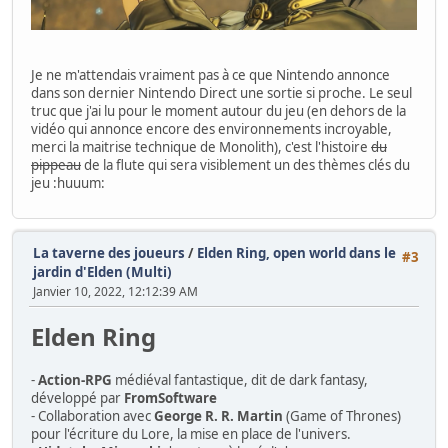
Je ne m'attendais vraiment pas à ce que Nintendo annonce
dans son dernier Nintendo Direct une sortie si proche. Le seul
truc que j'ai lu pour le moment autour du jeu (en dehors de la
vidéo qui annonce encore des environnements incroyable,
merci la maitrise technique de Monolith), c'est l'histoire
du
pippeau
de la flute qui sera visiblement un des thèmes clés du
jeu :huuum:
La taverne des joueurs
/
Elden Ring, open world dans le
#3
jardin d'Elden (Multi)
Janvier 10, 2022, 12:12:39 AM
Elden Ring
-
Action-RPG
médiéval fantastique, dit de dark fantasy,
développé par
FromSoftware
- Collaboration avec
George R. R. Martin
(Game of Thrones)
pour l'écriture du Lore, la mise en place de l'univers.