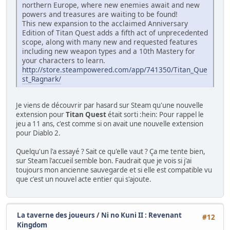
northern Europe, where new enemies await and new
powers and treasures are waiting to be found!
This new expansion to the acclaimed Anniversary
Edition of Titan Quest adds a fifth act of unprecedented
scope, along with many new and requested features
including new weapon types and a 10th Mastery for
your characters to learn.
http://store.steampowered.com/app/741350/Titan_Que
st_Ragnark/
Je viens de découvrir par hasard sur Steam qu'une nouvelle
extension pour
Titan Quest
était sorti :hein: Pour rappel le
jeu a 11 ans, c'est comme si on avait une nouvelle extension
pour Diablo 2.
Quelqu'un l'a essayé ? Sait ce qu'elle vaut ? Ça me tente bien,
sur Steam l'accueil semble bon. Faudrait que je vois si j'ai
toujours mon ancienne sauvegarde et si elle est compatible vu
que c'est un nouvel acte entier qui s'ajoute.
La taverne des joueurs
/
Ni no Kuni II : Revenant
#12
Kingdom