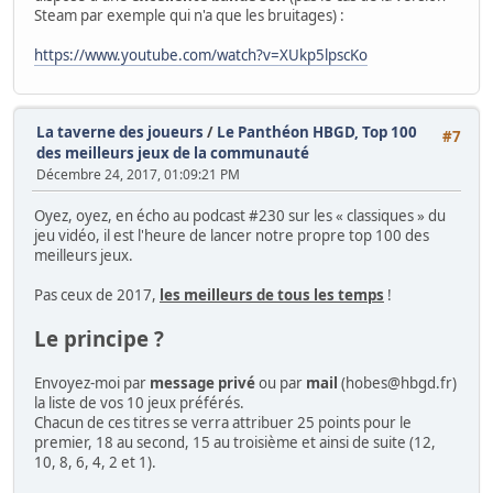
Steam par exemple qui n'a que les bruitages) :
https://www.youtube.com/watch?v=XUkp5lpscKo
La taverne des joueurs
/
Le Panthéon HBGD, Top 100
#7
des meilleurs jeux de la communauté
Décembre 24, 2017, 01:09:21 PM
Oyez, oyez, en écho au podcast #230 sur les « classiques » du
jeu vidéo, il est l'heure de lancer notre propre top 100 des
meilleurs jeux.
Pas ceux de 2017,
les meilleurs de tous les temps
!
Le principe ?
Envoyez-moi par
message privé
ou par
mail
(hobes@hbgd.fr)
la liste de vos 10 jeux préférés.
Chacun de ces titres se verra attribuer 25 points pour le
premier, 18 au second, 15 au troisième et ainsi de suite (12,
10, 8, 6, 4, 2 et 1).