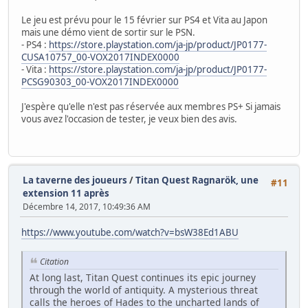
Le jeu est prévu pour le 15 février sur PS4 et Vita au Japon
mais une démo vient de sortir sur le PSN.
- PS4 :
https://store.playstation.com/ja-jp/product/JP0177-
CUSA10757_00-VOX2017INDEX0000
- Vita :
https://store.playstation.com/ja-jp/product/JP0177-
PCSG90303_00-VOX2017INDEX0000
J'espère qu'elle n'est pas réservée aux membres PS+ Si jamais
vous avez l'occasion de tester, je veux bien des avis.
La taverne des joueurs
/
Titan Quest Ragnarök, une
#11
extension 11 après
Décembre 14, 2017, 10:49:36 AM
https://www.youtube.com/watch?v=bsW38Ed1ABU
Citation
At long last, Titan Quest continues its epic journey
through the world of antiquity. A mysterious threat
calls the heroes of Hades to the uncharted lands of