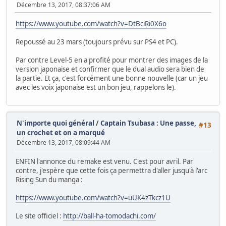
Décembre 13, 2017, 08:37:06 AM
https://www.youtube.com/watch?v=DtBciRi0X6o
Repoussé au 23 mars (toujours prévu sur PS4 et PC).
Par contre Level-5 en a profité pour montrer des images de la
version japonaise et confirmer que le dual audio sera bien de
la partie. Et ça, c'est forcément une bonne nouvelle (car un jeu
avec les voix japonaise est un bon jeu, rappelons le).
N'importe quoi général
/
Captain Tsubasa : Une passe,
#13
un crochet et on a marqué
Décembre 13, 2017, 08:09:44 AM
ENFIN l'annonce du remake est venu. C'est pour avril. Par
contre, j'espère que cette fois ça permettra d'aller jusqu'à l'arc
Rising Sun du manga :
https://www.youtube.com/watch?v=uUK4zTkcz1U
Le site officiel :
http://ball-ha-tomodachi.com/