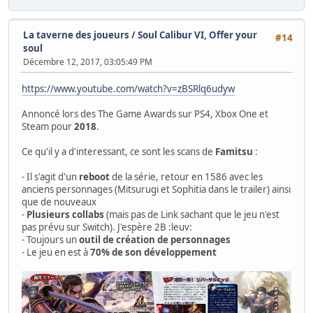
La taverne des joueurs
/
Soul Calibur VI, Offer your
#14
soul
Décembre 12, 2017, 03:05:49 PM
https://www.youtube.com/watch?v=zBSRlq6udyw
Annoncé lors des The Game Awards sur PS4, Xbox One et
Steam pour
2018
.
Ce qu'il y a d'interessant, ce sont les scans de
Famitsu
:
- Il s'agit d'un
reboot
de la série, retour en 1586 avec les
anciens personnages (Mitsurugi et Sophitia dans le trailer) ainsi
que de nouveaux
-
Plusieurs collabs
(mais pas de Link sachant que le jeu n'est
pas prévu sur Switch). J'espère 2B :leuv:
- Toujours un
outil de création de personnages
- Le jeu en est à
70% de son développement