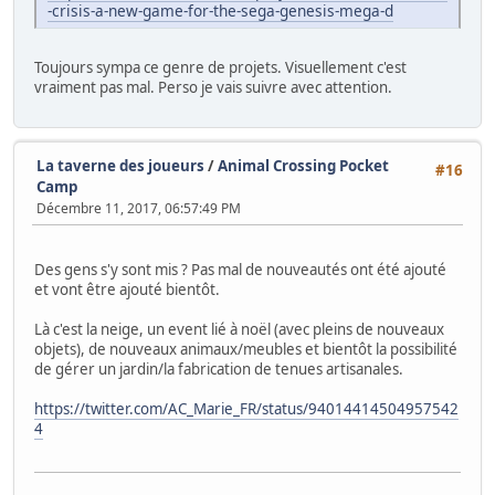
-crisis-a-new-game-for-the-sega-genesis-mega-d
Toujours sympa ce genre de projets. Visuellement c'est
vraiment pas mal. Perso je vais suivre avec attention.
La taverne des joueurs
/
Animal Crossing Pocket
#16
Camp
Décembre 11, 2017, 06:57:49 PM
Des gens s'y sont mis ? Pas mal de nouveautés ont été ajouté
et vont être ajouté bientôt.
Là c'est la neige, un event lié à noël (avec pleins de nouveaux
objets), de nouveaux animaux/meubles et bientôt la possibilité
de gérer un jardin/la fabrication de tenues artisanales.
https://twitter.com/AC_Marie_FR/status/94014414504957542
4