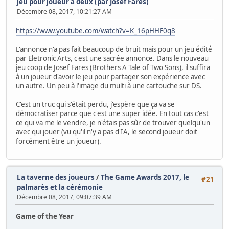
jeu pour joueur à deux (par Josef Fares)
Décembre 08, 2017, 10:21:27 AM
https://www.youtube.com/watch?v=K_16pHHF0q8
L'annonce n'a pas fait beaucoup de bruit mais pour un jeu édité
par Eletronic Arts, c'est une sacrée annonce. Dans le nouveau
jeu coop de Josef Fares (Brothers A Tale of Two Sons), il suffira
à un joueur d'avoir le jeu pour partager son expérience avec
un autre. Un peu à l'image du multi à une cartouche sur DS.
C'est un truc qui s'était perdu, j'espère que ça va se
démocratiser parce que c'est une super idée. En tout cas c'est
ce qui va me le vendre, je n'étais pas sûr de trouver quelqu'un
avec qui jouer (vu qu'il n'y a pas d'IA, le second joueur doit
forcément être un joueur).
La taverne des joueurs
/
The Game Awards 2017, le
#21
palmarès et la cérémonie
Décembre 08, 2017, 09:07:39 AM
Game of the Year