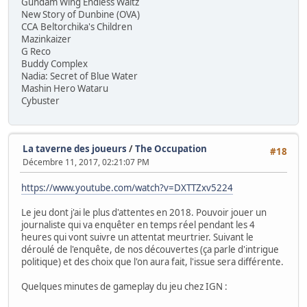
Gundam Wing Endless Waltz
New Story of Dunbine (OVA)
CCA Beltorchika's Children
Mazinkaizer
G Reco
Buddy Complex
Nadia: Secret of Blue Water
Mashin Hero Wataru
Cybuster
La taverne des joueurs
/
The Occupation
#18
Décembre 11, 2017, 02:21:07 PM
https://www.youtube.com/watch?v=DXTTZxv5224
Le jeu dont j'ai le plus d'attentes en 2018. Pouvoir jouer un
journaliste qui va enquêter en temps réel pendant les 4
heures qui vont suivre un attentat meurtrier. Suivant le
déroulé de l'enquête, de nos découvertes (ça parle d'intrigue
politique) et des choix que l'on aura fait, l'issue sera différente.
Quelques minutes de gameplay du jeu chez IGN :