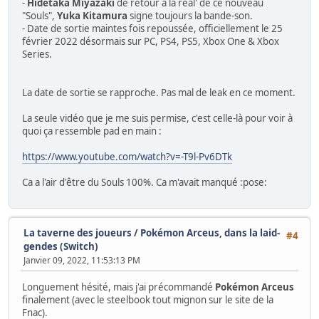
-
Hidetaka Miyazaki
de retour à la réal' de ce nouveau
"Souls",
Yuka Kitamura
signe toujours la bande-son.
- Date de sortie maintes fois repoussée, officiellement le 25
février 2022 désormais sur PC, PS4, PS5, Xbox One & Xbox
Series.
La date de sortie se rapproche. Pas mal de leak en ce moment.
La seule vidéo que je me suis permise, c'est celle-là pour voir à
quoi ça ressemble pad en main :
https://www.youtube.com/watch?v=-T9l-Pv6DTk
Ca a l'air d'être du Souls 100%. Ca m'avait manqué :pose:
La taverne des joueurs
/
Pokémon Arceus, dans la laid-
#4
gendes (Switch)
Janvier 09, 2022, 11:53:13 PM
Longuement hésité, mais j'ai précommandé
Pokémon Arceus
finalement (avec le steelbook tout mignon sur le site de la
Fnac).