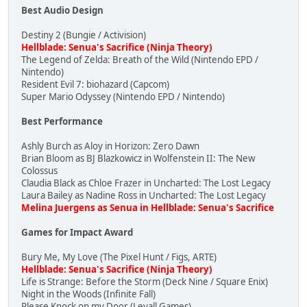
Best Audio Design
Destiny 2 (Bungie / Activision)
Hellblade: Senua's Sacrifice (Ninja Theory)
The Legend of Zelda: Breath of the Wild (Nintendo EPD /
Nintendo)
Resident Evil 7: biohazard (Capcom)
Super Mario Odyssey (Nintendo EPD / Nintendo)
Best Performance
Ashly Burch as Aloy in Horizon: Zero Dawn
Brian Bloom as BJ Blazkowicz in Wolfenstein II: The New
Colossus
Claudia Black as Chloe Frazer in Uncharted: The Lost Legacy
Laura Bailey as Nadine Ross in Uncharted: The Lost Legacy
Melina Juergens as Senua in Hellblade: Senua's Sacrifice
Games for Impact Award
Bury Me, My Love (The Pixel Hunt / Figs, ARTE)
Hellblade: Senua's Sacrifice (Ninja Theory)
Life is Strange: Before the Storm (Deck Nine / Square Enix)
Night in the Woods (Infinite Fall)
Please Knock on my Door (Levall Games)