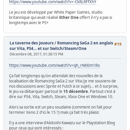
https://www.youtube.com/watch?v=-CkRLRFfXhY
Le jeu est développé par White Paper Games, studio
britannique qui avait réalisé
Ether One
offert il n'y a pas si
longtemps avec le PS+
La taverne des joueurs
/
Romancing SaGa 2 en anglais
#19
sur Vita, PS4... et sur Switch/Steam/One
Décembre 08, 2017, 01:38:15 PM
https://www.youtube.com/watch?v=qh_rNK6m1Ro
Ça fait longtemps qu'on attendait des nouvelles de la
localisation de Romancing SaGa 2 sur Vita (je me souviens de
nos discussions avec Sprite et Futch à ce sujet)... et ô surprise,
le jeu va débarquer partout le
15 décembre
. Partout c'est à
dire sur PS4, Vita, Switch, Steam, Xbox One et Windows 10.
Alors sa sortie est un peu soudaine (comment on fait pour
terminer Xeno 2 d'ici le 15 ?) mais ça fait très plaisir.
Il y a une interview d'Akitoshi Kawazu sur le Playstation Blog
pour ceux qui sont intéressés :