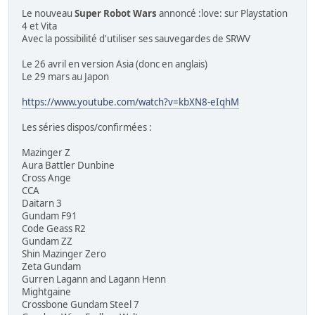
Le nouveau
Super Robot Wars
annoncé :love: sur Playstation
4 et Vita
Avec la possibilité d'utiliser ses sauvegardes de SRWV
Le 26 avril en version Asia (donc en anglais)
Le 29 mars au Japon
https://www.youtube.com/watch?v=kbXN8-eIqhM
Les séries dispos/confirmées :
Mazinger Z
Aura Battler Dunbine
Cross Ange
CCA
Daitarn 3
Gundam F91
Code Geass R2
Gundam ZZ
Shin Mazinger Zero
Zeta Gundam
Gurren Lagann and Lagann Henn
Mightgaine
Crossbone Gundam Steel 7