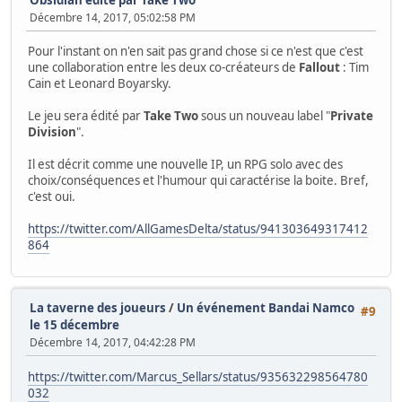
Décembre 14, 2017, 05:02:58 PM
Pour l'instant on n'en sait pas grand chose si ce n'est que c'est
une collaboration entre les deux co-créateurs de
Fallout
: Tim
Cain et Leonard Boyarsky.
Le jeu sera édité par
Take Two
sous un nouveau label "
Private
Division
".
Il est décrit comme une nouvelle IP, un RPG solo avec des
choix/conséquences et l'humour qui caractérise la boite. Bref,
c'est oui.
https://twitter.com/AllGamesDelta/status/941303649317412
864
La taverne des joueurs
/
Un événement Bandai Namco
#9
le 15 décembre
Décembre 14, 2017, 04:42:28 PM
https://twitter.com/Marcus_Sellars/status/935632298564780
032