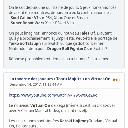
On le sait depuis une quinzaine de jours. 5 jeux non-annoncés
devaient être montrés, depuis on a eu la confirmation de :
-
Soul Calibur VI
sur PS4, Xbox One et Steam
-
Super Robot Wars X
sur PS4 et Vita
On peut imaginer l'annonce du nouveau
Tales Of
. D'autant
qu'il y a prochainement la Jump Festa. Peut-être le portage de
Taiko no Tatsujin
sur Switch vu que ça doit concerner
Nintendo. Idem pour
Dragon Ball FighterZ
sur Switch ?
Réponse probablement demain ou à la Jump Festa samedi.
La taverne des joueurs
/
Toaru Majutsu no Virtual-On
#10
Décembre 14, 2017, 11:12:44 AM
https://www.youtube.com/watch?v=lYw6weGsZRo
Le nouveau
Virtual-On
de Sega (même si c'est un cross-over
avec A Certain Magical Index, un light novel).
Les illustrations sont signées
Katoki Hajime
(Gundam, Virtual
On, Policenauts...).