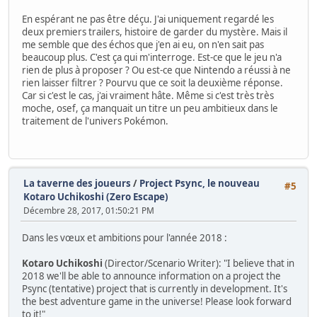
En espérant ne pas être déçu. J'ai uniquement regardé les
deux premiers trailers, histoire de garder du mystère. Mais il
me semble que des échos que j'en ai eu, on n'en sait pas
beaucoup plus. C'est ça qui m'interroge. Est-ce que le jeu n'a
rien de plus à proposer ? Ou est-ce que Nintendo a réussi à ne
rien laisser filtrer ? Pourvu que ce soit la deuxième réponse.
Car si c'est le cas, j'ai vraiment hâte. Même si c'est très très
moche, osef, ça manquait un titre un peu ambitieux dans le
traitement de l'univers Pokémon.
La taverne des joueurs
/
Project Psync, le nouveau
#5
Kotaro Uchikoshi (Zero Escape)
Décembre 28, 2017, 01:50:21 PM
Dans les vœux et ambitions pour l'année 2018 :
Kotaro Uchikoshi
(Director/Scenario Writer): "I believe that in
2018 we'll be able to announce information on a project the
Psync (tentative) project that is currently in development. It's
the best adventure game in the universe! Please look forward
to it!"