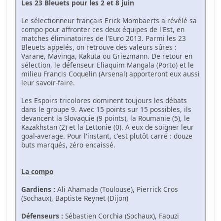
Les 23 Bleuets pour les 2 et 8 juin
Le sélectionneur français Erick Mombaerts a révélé sa
compo pour affronter ces deux équipes de l'Est, en
matches éliminatoires de l'Euro 2013. Parmi les 23
Bleuets appelés, on retrouve des valeurs sûres :
Varane, Mavinga, Kakuta ou Griezmann. De retour en
sélection, le défenseur Eliaquim Mangala (Porto) et le
milieu Francis Coquelin (Arsenal) apporteront eux aussi
leur savoir-faire.
Les Espoirs tricolores dominent toujours les débats
dans le groupe 9. Avec 15 points sur 15 possibles, ils
devancent la Slovaquie (9 points), la Roumanie (5), le
Kazakhstan (2) et la Lettonie (0). A eux de soigner leur
goal-average. Pour l'instant, c'est plutôt carré : douze
buts marqués, zéro encaissé.
La compo
Gardiens :
Ali Ahamada (Toulouse), Pierrick Cros
(Sochaux), Baptiste Reynet (Dijon)
Défenseurs :
Sébastien Corchia (Sochaux), Faouzi