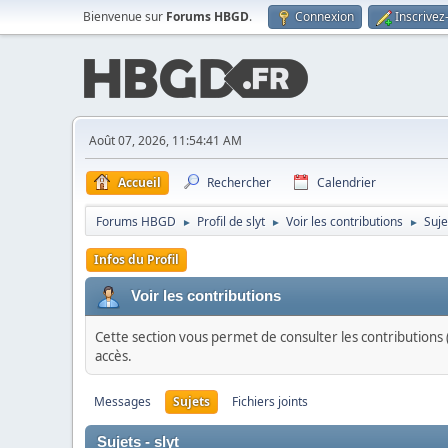
Bienvenue sur
Forums HBGD
.
Connexion
Inscrivez
Août 07, 2026, 11:54:41 AM
Accueil
Rechercher
Calendrier
Forums HBGD
Profil de slyt
Voir les contributions
Suje
►
►
►
Infos du Profil
Voir les contributions
Cette section vous permet de consulter les contributions (
accès.
Messages
Sujets
Fichiers joints
Sujets - slyt