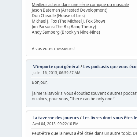
Meilleur acteur dans une série comique ou musicale
Jason Bateman (Arrested Development)
Don Cheadle (House of Lies)
Michael J. Fox (The Michael J. Fox Show)
Jim Parsons (The Big Bang Theory)
Andy Samberg (Brooklyn Nine-Nine)
A vos votes messieurs !
N'importe quoi général
/
Les podcasts que vous écou
Juillet 16, 2013, 06:59:57 AM
Bonjour,
j'aimerai savoir si vous écoutiez souvent d'autres podcast
ou alors, pour vous, "there can be only one!"
La taverne des joueurs
/
Les livres dont vous êtes l
Avril 04, 2013, 09:22:10 PM
Peut-être que la news a été citée dans un autre topic. D