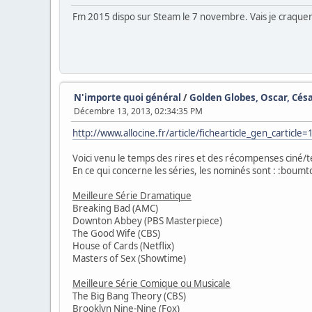
Fm 2015 dispo sur Steam le 7 novembre. Vais je craquer
N'importe quoi général
/
Golden Globes, Oscar, Cés
Décembre 13, 2013, 02:34:35 PM
http://www.allocine.fr/article/fichearticle_gen_carticl
Voici venu le temps des rires et des récompenses ciné/t
En ce qui concerne les séries, les nominés sont : :boumt
Meilleure Série Dramatique
Breaking Bad (AMC)
Downton Abbey (PBS Masterpiece)
The Good Wife (CBS)
House of Cards (Netflix)
Masters of Sex (Showtime)
Meilleure Série Comique ou Musicale
The Big Bang Theory (CBS)
Brooklyn Nine-Nine (Fox)