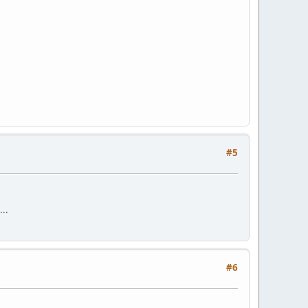
#5
...
#6