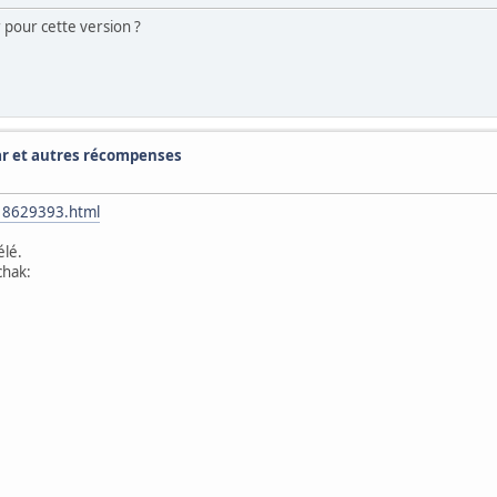
 pour cette version ?
ar et autres récompenses
e=18629393.html
élé.
chak: