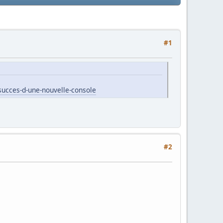
#1
succes-d-une-nouvelle-console
#2