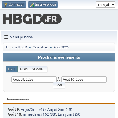
Connexion
Inscrivez-vous
Menu principal
Forums HBGD
Calendrier
Août 2026
►
►
Prochains événements
LISTE
MOIS
SEMAINE
À
Anniversaires
Août 9
:
Anya75mn (48)
,
Anya76mn (48)
Août 10
:
jamesdavis7162 (33)
,
Larryunift (50)