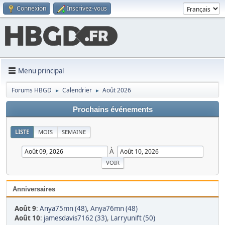
Connexion
Inscrivez-vous
Menu principal
Forums HBGD
Calendrier
Août 2026
►
►
Prochains événements
LISTE
MOIS
SEMAINE
À
Anniversaires
Août 9
:
Anya75mn (48)
,
Anya76mn (48)
Août 10
:
jamesdavis7162 (33)
,
Larryunift (50)