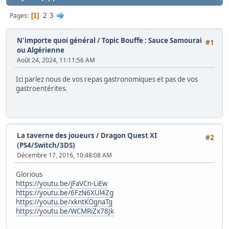
2
3
Pages
1
N'importe quoi général
/
Topic Bouffe : Sauce Samourai
#1
ou Algérienne
Août 24, 2024, 11:11:56 AM
Ici parlez nous de vos repas gastronomiques et pas de vos
gastroentérites.
La taverne des joueurs
/
Dragon Quest XI
#2
(PS4/Switch/3DS)
Décembre 17, 2016, 10:48:08 AM
Glorious
https://youtu.be/jFaVCn-LiEw
https://youtu.be/6FzN6XUl4Zg
https://youtu.be/xkntKOgnaTg
https://youtu.be/WCMRiZx78Jk