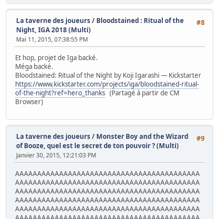
La taverne des joueurs
/
Bloodstained : Ritual of the
#8
Night, IGA 2018 (Multi)
Mai 11, 2015, 07:38:55 PM
Et hop, projet de Iga backé.
Méga backé.
Bloodstained: Ritual of the Night by Koji Igarashi — Kickstarter
https://www.kickstarter.com/projects/iga/bloodstained-ritual-
of-the-night?ref=hero_thanks
(Partagé à partir de CM
Browser)
La taverne des joueurs
/
Monster Boy and the Wizard
#9
of Booze, quel est le secret de ton pouvoir ? (Multi)
Janvier 30, 2015, 12:21:03 PM
AAAAAAAAAAAAAAAAAAAAAAAAAAAAAAAAAAAAAAAAAA
AAAAAAAAAAAAAAAAAAAAAAAAAAAAAAAAAAAAAAAAAA
AAAAAAAAAAAAAAAAAAAAAAAAAAAAAAAAAAAAAAAAAA
AAAAAAAAAAAAAAAAAAAAAAAAAAAAAAAAAAAAAAAAAA
AAAAAAAAAAAAAAAAAAAAAAAAAAAAAAAAAAAAAAAAAA
AAAAAAAAAAAAAAAAAAAAAAAAAAAAAAAAAAAAAAAAAA