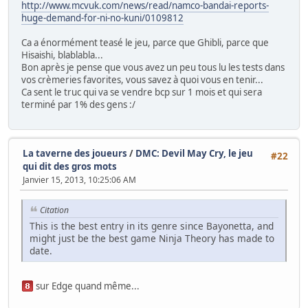
http://www.mcvuk.com/news/read/namco-bandai-reports-
huge-demand-for-ni-no-kuni/0109812
Ca a énormément teasé le jeu, parce que Ghibli, parce que
Hisaishi, blablabla...
Bon après je pense que vous avez un peu tous lu les tests dans
vos crèmeries favorites, vous savez à quoi vous en tenir...
Ca sent le truc qui va se vendre bcp sur 1 mois et qui sera
terminé par 1% des gens :/
La taverne des joueurs
/
DMC: Devil May Cry, le jeu
#22
qui dit des gros mots
Janvier 15, 2013, 10:25:06 AM
Citation
This is the best entry in its genre since Bayonetta, and
might just be the best game Ninja Theory has made to
date.
sur Edge quand même...