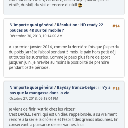
étoilé, du skill, du skill et encore du skill
N'importe quoi général
/
Résolution : HD ready 22
#14
pouces ou 4K sur tel mobile ?
Décembre 30, 2013, 10:14:00 AM
Au premier janvier 2014, comme la dernière fois que j'ai perdu
du poids j'arrête l'alcool pendant 5 mois, le pain hors petit déj
et toutes les sucreries. Comme je peux plus faire de sport
jusqu'en juin, je m'évite au moins la possibilité de prendre
pendant cette période.
N'importe quoi général
/
Bayday franco-belge : il n'y a
#15
pas que la mangasse dans la vie
Octobre 27, 2013, 09:18:04 PM
Je viens de finir "Astrid chez les Pictes".
C'est DRÔLE. Ferri, qui est un dieu rappelons-le, a su vraiment
rendre à la série la drôlerie et l'esprit des grands alboumes. En
conservant la puissance de ses vannes à lui.