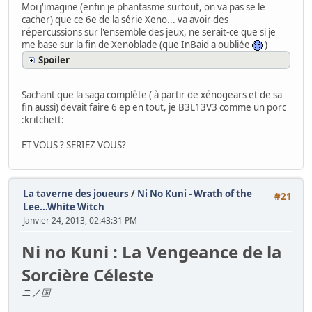
Moi j'imagine (enfin je phantasme surtout, on va pas se le
cacher) que ce 6e de la série Xeno... va avoir des
répercussions sur l'ensemble des jeux, ne serait-ce que si je
me base sur la fin de Xenoblade (que InBaid a oubliée
)
Spoiler
Sachant que la saga complête ( à partir de xénogears et de sa
fin aussi) devait faire 6 ep en tout, je B3L13V3 comme un porc
:kritchett:
ET VOUS ? SERIEZ VOUS?
La taverne des joueurs
/
Ni No Kuni - Wrath of the
#21
Lee...White Witch
Janvier 24, 2013, 02:43:31 PM
Ni no Kuni : La Vengeance de la
Sorcière Céleste
ニノ国