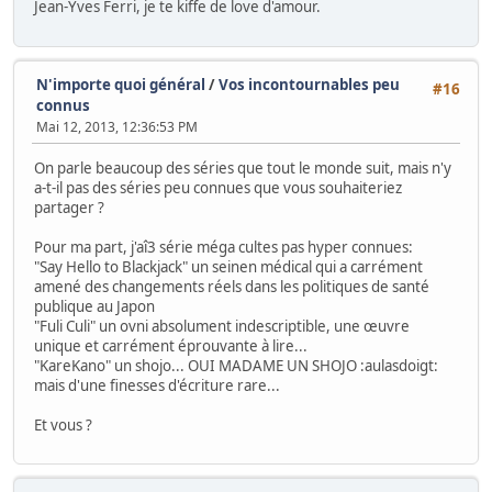
Jean-Yves Ferri, je te kiffe de love d'amour.
N'importe quoi général
/
Vos incontournables peu
#16
connus
Mai 12, 2013, 12:36:53 PM
On parle beaucoup des séries que tout le monde suit, mais n'y
a-t-il pas des séries peu connues que vous souhaiteriez
partager ?
Pour ma part, j'aî3 série méga cultes pas hyper connues:
"Say Hello to Blackjack" un seinen médical qui a carrément
amené des changements réels dans les politiques de santé
publique au Japon
"Fuli Culi" un ovni absolument indescriptible, une œuvre
unique et carrément éprouvante à lire...
"KareKano" un shojo... OUI MADAME UN SHOJO :aulasdoigt:
mais d'une finesses d'écriture rare...
Et vous ?