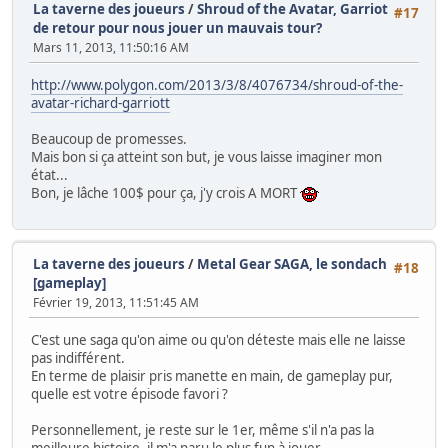
La taverne des joueurs
/
Shroud of the Avatar, Garriot
#17
de retour pour nous jouer un mauvais tour?
Mars 11, 2013, 11:50:16 AM
http://www.polygon.com/2013/3/8/4076734/shroud-of-the-
avatar-richard-garriott
Beaucoup de promesses.
Mais bon si ça atteint son but, je vous laisse imaginer mon
état...
Bon, je lâche 100$ pour ça, j'y crois A MORT
La taverne des joueurs
/
Metal Gear SAGA, le sondach
#18
[gameplay]
Février 19, 2013, 11:51:45 AM
C'est une saga qu'on aime ou qu'on déteste mais elle ne laisse
pas indifférent.
En terme de plaisir pris manette en main, de gameplay pur,
quelle est votre épisode favori ?
Personnellement, je reste sur le 1er, même s'il n'a pas la