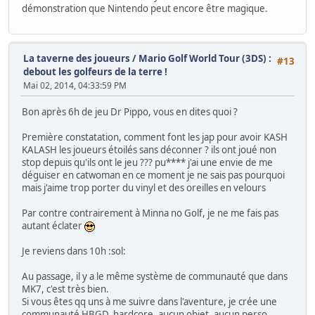
démonstration que Nintendo peut encore être magique.
La taverne des joueurs
/
Mario Golf World Tour (3DS) :
#13
debout les golfeurs de la terre !
Mai 02, 2014, 04:33:59 PM
Bon après 6h de jeu Dr Pippo, vous en dites quoi ?
Première constatation, comment font les jap pour avoir KASH
KALASH les joueurs étoilés sans déconner ? ils ont joué non
stop depuis qu'ils ont le jeu ??? pu**** j'ai une envie de me
déguiser en catwoman en ce moment je ne sais pas pourquoi
mais j'aime trop porter du vinyl et des oreilles en velours
Par contre contrairement à Minna no Golf, je ne me fais pas
autant éclater
Je reviens dans 10h :sol:
Au passage, il y a le même système de communauté que dans
MK7, c'est très bien.
Si vous êtes qq uns à me suivre dans l'aventure, je crée une
communauté HBGD, hardcore, aucun objet, aucun perso