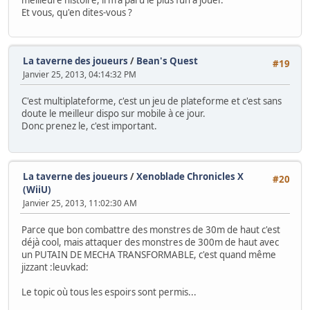
meilleure histoire, il m'a paru le plus fun à jouer.
Et vous, qu'en dites-vous ?
La taverne des joueurs
/
Bean's Quest
#19
Janvier 25, 2013, 04:14:32 PM
C'est multiplateforme, c'est un jeu de plateforme et c'est sans
doute le meilleur dispo sur mobile à ce jour.
Donc prenez le, c'est important.
La taverne des joueurs
/
Xenoblade Chronicles X
#20
(WiiU)
Janvier 25, 2013, 11:02:30 AM
Parce que bon combattre des monstres de 30m de haut c'est
déjà cool, mais attaquer des monstres de 300m de haut avec
un PUTAIN DE MECHA TRANSFORMABLE, c'est quand même
jizzant :leuvkad:
Le topic où tous les espoirs sont permis...