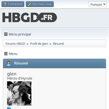
Connexion
Inscrivez-vous
Menu principal
Forums HBGD
Profil de glen
Résumé
►
►
Menu
Résumé
glen
Héros d'Hyrule