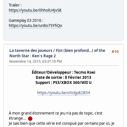
Trailer :
https://youtu.be/0hholU4JvS8
Gameplay E3 2016 :
https://youtu.be/un8o7SYfiQo
La taverne des joueurs
/
Fist (bien profond…) of the
#10
North Star : Ken's Rage 2
Novembre 14, 2015, 03:37:18 PM
Éditeur/Développeur : Tecmo Koei
Date de sortie : 8 Février 2013
Support : PS3/XBOX 360/WII U
https://youtu.be/o5clgs82B54
À mon grand étonnement ce jeu n'a pas de topic, c'est
étrange...
Je sais bien que cette série est conspué par certains par ici, je