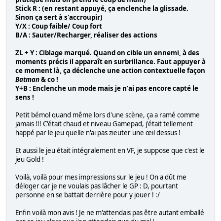
Stick R : (en restant appuyé, ça enclenche la glissade.
Sinon ça sert à s'accroupir)
Y/X : Coup faible/ Coup fort
B/A : Sauter/Recharger, réaliser des actions
ZL + Y : Ciblage marqué. Quand on cible un ennemi, à des
moments précis il apparaît en surbrillance. Faut appuyer à
ce moment là, ça déclenche une action contextuelle façon
Batman
& co !
Y+B : Enclenche un mode mais je n'ai pas encore capté le
sens !
Petit bémol quand même lors d'une scène, ça a ramé comme
jamais !!! C'était chaud et niveau Gamepad, j'était tellement
happé par le jeu quelle n'ai pas zieuter une œil dessus !
Et aussi le jeu était intégralement en VF, je suppose que c'est le
jeu Gold !
Voilà, voilà pour mes impressions sur le jeu ! On a dût me
déloger car je ne voulais pas lâcher le GP : D, pourtant
personne en se battait derrière pour y jouer ! :/
Enfin voilà mon avis ! Je ne m'attendais pas être autant emballé