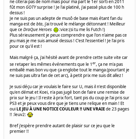
ne citerai pas de nom mais pour ma part le 1er sorti en 2011
fût mon
GOTY
surprise ! Je l'ai platiné, j'ai passé plus de 100 h
dessus !
Je ne suis pas un adepte de musô de base mais étant fan du
manga est de
bta
, j'ai trouvé le mélange détonnant ! Meilleur
que ce
DraQue Heroes
:vice:(si tu me lis Futch !)
Plus sérieusement je peux comprendre que l'on n'aime pas ce
jeu mais je me suis amusé dessus ! C'est l'essentiel ! Je l'ai pris
pour ce qu'il est !
Mais malgré ça, j'ai hésité avant de prendre cette suite vite car
er
se retaper les mêmes événements que le 1
, ça ne m'a pas
emballé mais bon vu que ça englobe tout le manga (pourtant je
ne suis pas ultra fan de cet arc), à petit prix me suis dit allez !
Je susi déçu car je voulais le faire sur U, mais il n'est disponible
qu'en démat et Koei, n'a pas jugé bon de faire une remise de
prix sur le jeu ! Il reste à prix fort, tant pis du coup je l'ai pris sur
PS3 et je peux vous dire que je tiens une relique en main ! Et
oui
LE JEU À UNE NOTICE COULEUR !! UNE VRAIE
de 23 pages
!! :leuv2:
Bref j'espère prendre autant de plaisir sur ce jeu que le
premier !!