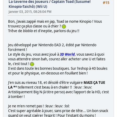
La taverne des joueurs
/
Captain Toad (Susume!
#15
Kinopio-Taichô) (Wii U)
Janvier 03, 2015, 08:26:04 PM
Bon, j'avais zappé mais en jap, Toad se nome Kinopio ! Vous
trouvez ça plus classe ou à chier ?
Trêve de
blabla
et d'ineptie, parlons du jeu !!
Jeu développé par Nintendo EAD 2, édité par Nintendo
forcément !
Le style du jeu, vous avez joué à
3D World
, vous savez à quoi
vous attendre sinon bah, courez aller acheter une U et faites
le, c'est tout !
Il est dans toute les bonnes boutiques. Sur l'eshop à 40 boules
et pour le physique, en-dessous en fouillant bien !
J'en suis au niveau 18, et désolé d'être vulgaire
MAIS ÇA TUE
LA *
* tellement c'est beau à en chialer !! :leuv: :leuv:
Artistiquement Big N (à titre perso) avec l'apport de la HD, c'est
à tomber !
Je ne m'en remet pas ! :leuv: :leuv: :lol:
C'est super agréable à jouer, sans prise de tête... Un bon snack
quand on veut s'aérer l'esprit ! Pour l'instant du moins !