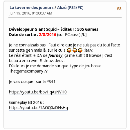
La taverne des joueurs
/
Abzû (PS4/PC)
#8
Juin 19, 2016, 01:03:37 AM
Développeur Giant Squid – Éditeur : 505 Games
Date de sortie :
2/8/2016
(sur PC aussi)[/b]
Je ne connaissais pas ! Faut dire que je ne suis pas du tout l'acte
sur cette gen mais là, sur le cul !
:leuv:
Le réal étant le DA de
Journey
, ça me suffit !! Bowdel, c'est
beau à en crever !! :leuv: :leuv:
D'ailleurs je me demande sur quel type de jeu bosse
Thatgamecompany ??
Je vais craquer sur la PS4 !
https://youtu.be/bpvHqAsNVH0
Gameplay E3 2016 :
https://youtu.be/1AOQ0aDNsHg