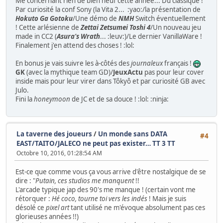
Me concernant rien de bien neuf cette année... Du classique !
Par curiosité la conf Sony (la Vita 2... :yao:/la présentation de
Hokuto Ga Gotoku
/Une démo de
NMH
Switch éventuellement
! Cette arlésienne de
Zettai Zetsumei Toshi 4
/Un nouveau jeu
made in CC2 (
Asura's Wrath
... :leuv:)/Le dernier VanillaWare !
Finalement j'en attend des choses ! :lol:
En bonus je vais suivre les à-côtés des
journaleux
français !
GK
(avec la mythique team GD)/
JeuxActu
pas pour leur cover
inside mais pour leur virer dans Tôkyô et par curiosité GB avec
Julo.
Fini la
honeymoon
de JC et de sa douce ! :lol: :ninja:
La taverne des joueurs
/
Un monde sans DATA
#4
EAST/TAITO/JALECO ne peut pas exister… TT 3 TT
Octobre 10, 2016, 01:28:54 AM
Est-ce que comme vous ça vous arrive d'être nostalgique de se
dire : "
Putain, ces studios me manquent
!!
L'arcade typique jap des 90's me manque ! (certain vont me
rétorquer :
Hé coco, tourne toi vers les indés
! Mais je suis
désolé ce
pixel art
tant utilisé ne m'évoque absolument pas ces
glorieuses années !!)