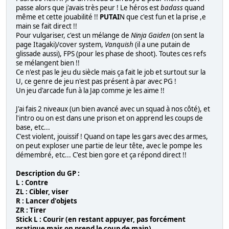
passe alors que j'avais très peur ! Le héros est
badass
quand
même et cette jouabilité !!
PUTAI
N que c'est fun et la prise ,e
main se fait direct !!
Pour vulgariser, c'est un mélange de
Ninja Gaiden
(on sent la
page Itagaki)/cover system,
Vanquish
(il a une putain de
glissade aussi), FPS (pour les phase de shoot). Toutes ces refs
se mélangent bien !!
Ce n'est pas le jeu du siècle mais ça fait le job et surtout sur la
U, ce genre de jeu n'est pas présent à par avec PG !
Un jeu d'arcade fun à la Jap comme je les aime !!
J'ai fais 2 niveaux (un bien avancé avec un squad à nos côté), et
l'intro ou on est dans une prison et on apprend les coups de
base, etc...
C'est violent, jouissif ! Quand on tape les gars avec des armes,
on peut exploser une partie de leur tête, avec le pompe les
démembré, etc... C'est bien gore et ça répond direct !!
Description du GP :
L : Contre
ZL : Cibler, viser
R : Lancer d'objets
ZR : Tirer
Stick L : Courir (en restant appuyer, pas forcément
pratique mais on prend le coup de main)