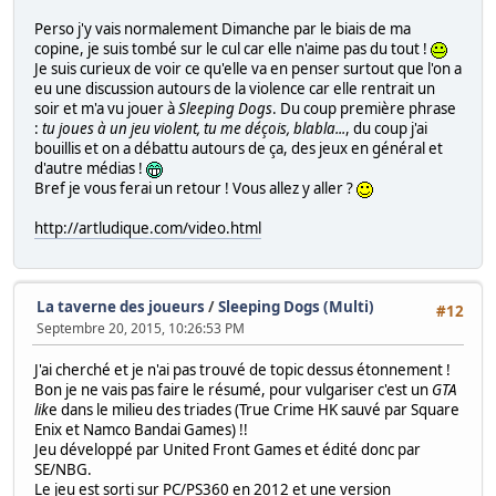
Perso j'y vais normalement Dimanche par le biais de ma
copine, je suis tombé sur le cul car elle n'aime pas du tout !
Je suis curieux de voir ce qu'elle va en penser surtout que l'on a
eu une discussion autours de la violence car elle rentrait un
soir et m'a vu jouer à
Sleeping Dogs
. Du coup première phrase
:
tu joues à un jeu violent, tu me déçois, blabla...
, du coup j'ai
bouillis et on a débattu autours de ça, des jeux en général et
d'autre médias !
Bref je vous ferai un retour ! Vous allez y aller ?
http://artludique.com/video.html
La taverne des joueurs
/
Sleeping Dogs (Multi)
#12
Septembre 20, 2015, 10:26:53 PM
J'ai cherché et je n'ai pas trouvé de topic dessus étonnement !
Bon je ne vais pas faire le résumé, pour vulgariser c'est un
GTA
lik
e dans le milieu des triades (True Crime HK sauvé par Square
Enix et Namco Bandai Games) !!
Jeu développé par United Front Games et édité donc par
SE/NBG.
Le jeu est sorti sur PC/PS360 en 2012 et une version