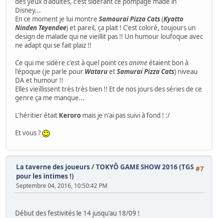
des yeux d'adultes, c'est sidérant ce pompage made in
Disney...
En ce moment je lui montre
Samourai Pizza Cats
(
Kyatto
Ninden Teyendee
) et pareil, ça plait ! C'est coloré, toujours un
design de malade qui ne vieillit pas !! Un humour loufoque avec
ne adapt qui se fait plaiz !!
Ce qui me sidère c'est à quel point ces
anime
étaient bon à
l'époque (je parle pour
Wataru
et
Samurai Pizza Cats
) niveau
DA et humour !!
Elles vieillissent très très bien !! Et de nos jours des séries de ce
genre ça me manque...
L'héritier était
Keroro
mais je n'ai pas suivi à fond ! :/
Et vous ?
La taverne des joueurs
/
TOKYÔ GAME SHOW 2016 (TGS
#7
pour les intimes !)
Septembre 04, 2016, 10:50:42 PM
Début des festivités le 14 jusqu'au 18/09 !