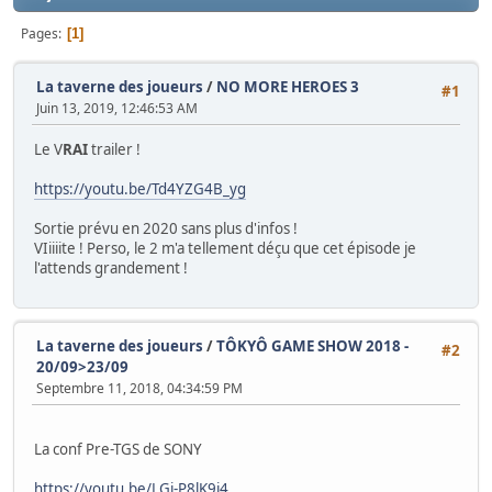
Pages
1
La taverne des joueurs
/
NO MORE HEROES 3
#1
Juin 13, 2019, 12:46:53 AM
Le V
RAI
trailer !
https://youtu.be/Td4YZG4B_yg
Sortie prévu en 2020 sans plus d'infos !
VIiiiite ! Perso, le 2 m'a tellement déçu que cet épisode je
l'attends grandement !
La taverne des joueurs
/
TÔKYÔ GAME SHOW 2018 -
#2
20/09>23/09
Septembre 11, 2018, 04:34:59 PM
La conf Pre-TGS de SONY
https://youtu.be/LGi-P8lK9i4