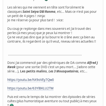
Les séries qui me viennent en tête sont forcément le
classiques
Saint Seiya
/
DB
/
Ranma
, etc... Mais ce n'est pas pour
un petit de 4 piges ! :ninja:
Je me réserve ça pour plus tard ! :vice:
Du coup je replonge dans mes souvenirs et j'ai trouvé des
perles (à mes yeux) que je peux lui montrer !
Ça ne veut pas dire que je lui bourre le crâne avec ça bien au
contraire, ils regardent ce qu'il veut, niveau séries actuelles !!
..............................................................................
Donc j'ai commencé par des génériques de DA comme
Alfred J
Kwak
(pour une sortie DVD c'est un peu mort... J'adore cette
série...),
Les petits malins
,
Les 3 Mousquetaires
, etc...
https://youtu.be/hX9oVEy7Qw0
https://youtu.be/63YlBKLU2TM
Puis est venu le temps de lui montrer des épisodes de séries
cultes (plus humoristique aventure ou tout public) à mes yeux
!!