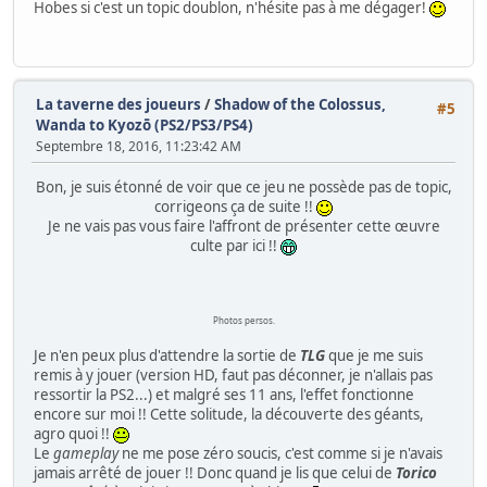
Hobes si c'est un topic doublon, n'hésite pas à me dégager!
La taverne des joueurs
/
Shadow of the Colossus,
#5
Wanda to Kyozō (PS2/PS3/PS4)
Septembre 18, 2016, 11:23:42 AM
Bon, je suis étonné de voir que ce jeu ne possède pas de topic,
corrigeons ça de suite !!
Je ne vais pas vous faire l'affront de présenter cette œuvre
culte par ici !!
Photos persos.
Je n'en peux plus d'attendre la sortie de
TLG
que je me suis
remis à y jouer (version HD, faut pas déconner, je n'allais pas
ressortir la PS2...) et malgré ses 11 ans, l'effet fonctionne
encore sur moi !! Cette solitude, la découverte des géants,
agro quoi !!
Le
gameplay
ne me pose zéro soucis, c'est comme si je n'avais
jamais arrêté de jouer !! Donc quand je lis que celui de
Torico