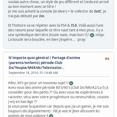
voulais autre chose, un style de jeu différent et Ueda est arrivé
au bon moment avec ce titre !
Je me suis acheté la console (la silver) + le collector de
SotC
. Je
n'ai pas débuté par
Ico
.
Et l'histoire va se répèter avec la PS4 &
TLG
. Voilà aussi l'une
des raisons pour laquelle ce titre vaut tant à mes yeux, il y a
une symbolique derrière (toute naze, mais bon !!) !
:ninja:
La boucle sera bouclée, en bien j'espère... :pray:
N'importe quoi général
/
Partage d'anime
#6
(parents/enfants) période Club
Do/Youpie/M6Kids/Televisator…
Septembre 18, 2016, 01:14:48 AM
Allez,
let's go
pour un nouveau sujet !!
Avez vous des
anime
période 80's/90's (
Club Do
/M6/A2/La 5) à
conseiller pour des petits ?? Ou avez vous de expériences à
raconter, vécu avec votre progéniture ou neveu/nièce, cousins
(-es) en bas-âge ??
Je vous pose la question car depuis que j'ai un gamin, je me suis
toujours dis (égoïstement) :
Fils je vais te faire découvrir les
animes de mon enfance !
!