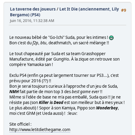
La taverne des joueurs
/
Let It Die (anciennement, Lily
#9
Bergamo) (PS4)
Juin 16, 2016, 11:32:38 AM
Le nouveau bébé de "Go-Ichi" Suda, pour les intimes !
Bon c'est du
f2p
,
btu
, deathmatch, un sacré mélange !!
Le tout chapeauté par Suda et sa team Grasshopper
Manufacture, édité par GungHo. À la zique on retrouve son
compère Yamaoka san !
Exclu PS4 (enfin ça peut largement tourner sur PS3...), c'est
prévu pour 2016 (??) !!
Bon je serai toujours curieux à l'approche d'un jeu de Suda,
NMH
fait partie de mon top 3 des
best game ever
!!
Même si l'idée de base ne m'a pas emballé, Suda quoi !! Je ne
résiste pas (son
Killer is Dead
est son meilleur but à mes yeux !
Le plus abouti) ! Sopor à son Kamiya, Pippo son
Wonderboy
,
moi c'est GhM (et Ueda aussi) ! :leuv:
Site officiel :
http://www.letitdiethegame.com