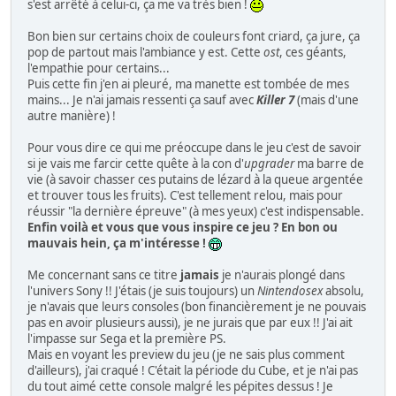
s'est arrêté à celui-ci, ça me va très bien !
Bon bien sur certains choix de couleurs font criard, ça jure, ça
pop de partout mais l'ambiance y est. Cette
ost
, ces géants,
l'empathie pour certains...
Puis cette fin j'en ai pleuré, ma manette est tombée de mes
mains... Je n'ai jamais ressenti ça sauf avec
Killer 7
(mais d'une
autre manière) !
Pour vous dire ce qui me préoccupe dans le jeu c'est de savoir
si je vais me farcir cette quête à la con d'
upgrader
ma barre de
vie (à savoir chasser ces putains de lézard à la queue argentée
et trouver tous les fruits). C'est tellement relou, mais pour
réussir "la dernière épreuve" (à mes yeux) c'est indispensable.
Enfin voilà et vous que vous inspire ce jeu ? En bon ou
mauvais hein, ça m'intéresse !
Me concernant sans ce titre
jamais
je n'aurais plongé dans
l'univers Sony !! J'étais (je suis toujours) un
Nintendosex
absolu,
je n'avais que leurs consoles (bon financièrement je ne pouvais
pas en avoir plusieurs aussi), je ne jurais que par eux !! J'ai ait
l'impasse sur Sega et la première PS.
Mais en voyant les preview du jeu (je ne sais plus comment
d'ailleurs), j'ai craqué ! C'était la période du Cube, et je n'ai pas
du tout aimé cette console malgré les pépites dessus ! Je