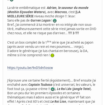
La série emblématique est
Adrien, le sauveur du monde
(
Mashin Eiyuuden Wataru
), avec
Macross
, c'est
[LA
MEILLEURE SÉRIE
niveau
mecha design
!! :leuv:
Sans elle pas de
Gurren Lagan
!
Bref, j'ai commencé à lui montrer en vo intégrale non sous-
titré, malheureusement cette série n'est jamais sortie en DVD
chez nous, et elle ne risque pas d'arriver...
TT 3 TT
ère
C'est un box complet de la 1
série que j'ai acheté au Japon
(après avoir vendu un rein et mes poumons... :ninja:).
Il adore le générique (je luis chantai en berceuse), la DA,
même si il ne comprend rien !
https://youtu.be/9vD5dn5oscw
J'éprouve une certaine fierté (égoïstement)... Bref ensuite j'ai
enchaîné avec
Captain Tsubasa
(c'est universel, les valeurs, le
foot tout ça, ça passe crème !!
),
Le Roi Léo
(
Jungle Tatei
).
Bon un peu dur les premiers épisodes et certaines
thématiques mais il adore aussi et le générique VF fait son
effet ! Après c'est 60's et c'est
Le Roi Lion
, maintenant que j'ai