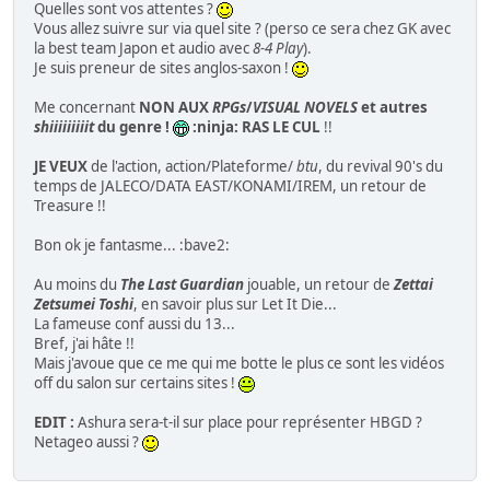
Quelles sont vos attentes ?
Vous allez suivre sur via quel site ? (perso ce sera chez GK avec
la best team Japon et audio avec
8-4 Play
).
Je suis preneur de sites anglos-saxon !
Me concernant
NON AUX
RPGs
/
VISUAL NOVELS
et autres
shiiiiiiiiit
du genre !
:ninja:
RAS LE CUL
!!
JE VEUX
de l'action, action/Plateforme/
btu
, du revival 90's du
temps de JALECO/DATA EAST/KONAMI/IREM, un retour de
Treasure !!
Bon ok je fantasme... :bave2:
Au moins du
The Last Guardian
jouable, un retour de
Zettai
Zetsumei Toshi
, en savoir plus sur Let It Die...
La fameuse conf aussi du 13...
Bref, j'ai hâte !!
Mais j'avoue que ce me qui me botte le plus ce sont les vidéos
off du salon sur certains sites !
EDIT :
Ashura sera-t-il sur place pour représenter HBGD ?
Netageo aussi ?