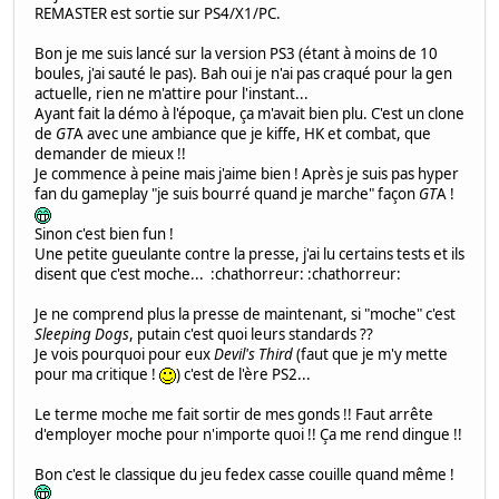
REMASTER est sortie sur PS4/X1/PC.
Bon je me suis lancé sur la version PS3 (étant à moins de 10
boules, j'ai sauté le pas). Bah oui je n'ai pas craqué pour la gen
actuelle, rien ne m'attire pour l'instant...
Ayant fait la démo à l'époque, ça m'avait bien plu. C'est un clone
de
GT
A avec une ambiance que je kiffe, HK et combat, que
demander de mieux !!
Je commence à peine mais j'aime bien ! Après je suis pas hyper
fan du gameplay "je suis bourré quand je marche" façon
GT
A !
Sinon c'est bien fun !
Une petite gueulante contre la presse, j'ai lu certains tests et ils
disent que c'est moche... :chathorreur: :chathorreur:
Je ne comprend plus la presse de maintenant, si "moche" c'est
Sleeping Dogs
, putain c'est quoi leurs standards ??
Je vois pourquoi pour eux
Devil's Third
(faut que je m'y mette
pour ma critique !
) c'est de l'ère PS2...
Le terme moche me fait sortir de mes gonds !! Faut arrête
d'employer moche pour n'importe quoi !! Ça me rend dingue !!
Bon c'est le classique du jeu fedex casse couille quand même !