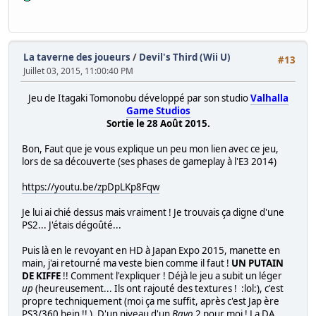
La taverne des joueurs
/
Devil's Third (Wii U)
#13
Juillet 03, 2015, 11:00:40 PM
Jeu de Itagaki Tomonobu développé par son studio
Valhalla
Game Studios
Sortie le 28 Août 2015.
Bon, Faut que je vous explique un peu mon lien avec ce jeu,
lors de sa découverte (ses phases de gameplay à l'E3 2014)
https://youtu.be/zpDpLKp8Fqw
Je lui ai chié dessus mais vraiment ! Je trouvais ça digne d'une
PS2... J'étais dégoûté...
Puis là en le revoyant en HD à Japan Expo 2015, manette en
main, j'ai retourné ma veste bien comme il faut !
UN PUTAIN
DE KIFFE
!! Comment l'expliquer ! Déjà le jeu a subit un léger
up
(heureusement... Ils ont rajouté des textures ! :lol:), c'est
propre techniquement (moi ça me suffit, après c'est Jap ère
PS3/360 hein !! ). D'un niveau d'un
Bayo
2 pour moi ! La DA