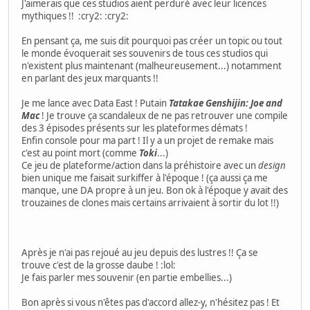
J'aimerais que ces studios aient perduré avec leur licences
mythiques !! :cry2: :cry2:
En pensant ça, me suis dit pourquoi pas créer un topic ou tout
le monde évoquerait ses souvenirs de tous ces studios qui
n'existent plus maintenant (malheureusement...) notamment
en parlant des jeux marquants !!
Je me lance avec Data East ! Putain
Tatakae Genshijin: Joe and
Mac
! Je trouve ça scandaleux de ne pas retrouver une compile
des 3 épisodes présents sur les plateformes démats !
Enfin console pour ma part ! Il y a un projet de remake mais
c'est au point mort (comme
Toki
...)
Ce jeu de plateforme/action dans la préhistoire avec un
design
bien unique me faisait surkiffer à l'époque ! (ça aussi ça me
manque, une DA propre à un jeu. Bon ok à l'époque y avait des
trouzaines de clones mais certains arrivaient à sortir du lot !!)
Après je n'ai pas rejoué au jeu depuis des lustres !! Ça se
trouve c'est de la grosse daube ! :lol:
Je fais parler mes souvenir (en partie embellies...)
Bon après si vous n'êtes pas d'accord allez-y, n'hésitez pas ! Et