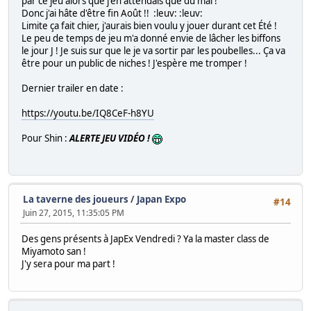
par ce jeu alors que j'en attendais que du mal !
Donc j'ai hâte d'être fin Août !! :leuv: :leuv:
Limite ça fait chier, j'aurais bien voulu y jouer durant cet Été !
Le peu de temps de jeu m'a donné envie de lâcher les biffons
le jour J ! Je suis sur que le je va sortir par les poubelles... Ça va
être pour un public de niches ! J'espère me tromper !
Dernier trailer en date :
https://youtu.be/IQ8CeF-h8YU
Pour Shin :
ALERTE JEU VIDÉO !
La taverne des joueurs
/
Japan Expo
#14
Juin 27, 2015, 11:35:05 PM
Des gens présents à JapEx Vendredi ? Ya la master class de
Miyamoto san !
J'y sera pour ma part !