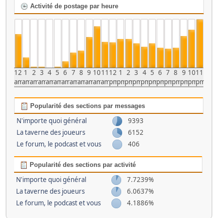
Activité de postage par heure
12
1
2
3
4
5
6
7
8
9
10
11
12
1
2
3
4
5
6
7
8
9
10
11
am
am
am
am
am
am
am
am
am
am
am
am
pm
pm
pm
pm
pm
pm
pm
pm
pm
pm
pm
pm
Popularité des sections par messages
N'importe quoi général
9393
La taverne des joueurs
6152
Le forum, le podcast et vous
406
Popularité des sections par activité
N'importe quoi général
7.7239%
La taverne des joueurs
6.0637%
Le forum, le podcast et vous
4.1886%