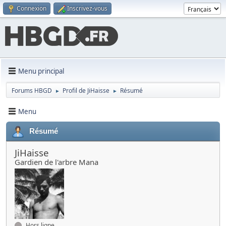
Connexion
Inscrivez-vous
Menu principal
Forums HBGD
Profil de JiHaisse
Résumé
►
►
Menu
Résumé
JiHaisse
Gardien de l'arbre Mana
Hors ligne