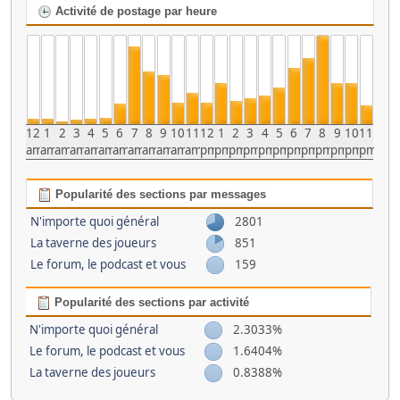
Activité de postage par heure
12
1
2
3
4
5
6
7
8
9
10
11
12
1
2
3
4
5
6
7
8
9
10
11
am
am
am
am
am
am
am
am
am
am
am
am
pm
pm
pm
pm
pm
pm
pm
pm
pm
pm
pm
pm
Popularité des sections par messages
N'importe quoi général
2801
La taverne des joueurs
851
Le forum, le podcast et vous
159
Popularité des sections par activité
N'importe quoi général
2.3033%
Le forum, le podcast et vous
1.6404%
La taverne des joueurs
0.8388%