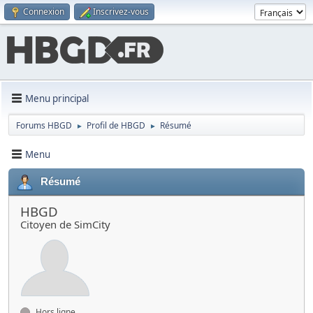
Connexion
Inscrivez-vous
Menu principal
Forums HBGD
Profil de HBGD
Résumé
►
►
Menu
Résumé
HBGD
Citoyen de SimCity
Hors ligne