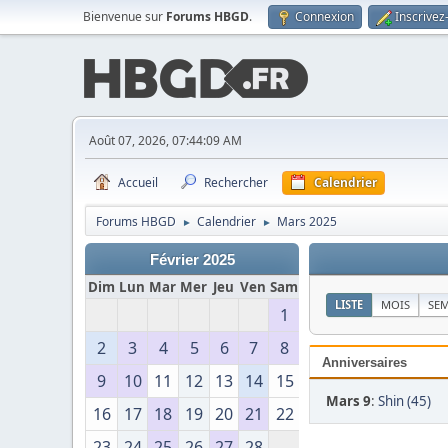
Bienvenue sur
Forums HBGD
.
Connexion
Inscrivez
Août 07, 2026, 07:44:09 AM
Accueil
Rechercher
Calendrier
Forums HBGD
Calendrier
Mars 2025
►
►
Février 2025
Dim
Lun
Mar
Mer
Jeu
Ven
Sam
LISTE
MOIS
SE
1
2
3
4
5
6
7
8
Anniversaires
9
10
11
12
13
14
15
Mars 9
:
Shin (45)
16
17
18
19
20
21
22
23
24
25
26
27
28