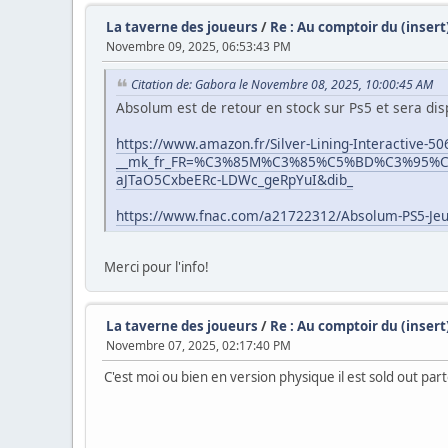
La taverne des joueurs
/
Re : Au comptoir du (inser
Novembre 09, 2025, 06:53:43 PM
Citation de: Gabora le Novembre 08, 2025, 10:00:45 AM
Absolum est de retour en stock sur Ps5 et sera dispo
https://www.amazon.fr/Silver-Lining-Interactive
__mk_fr_FR=%C3%85M%C3%85%C5%BD%C3%95%C3%9
aJTaO5CxbeERc-LDWc_geRpYuI&dib_
https://www.fnac.com/a21722312/Absolum-PS5-Jeu
Merci pour l'info!
La taverne des joueurs
/
Re : Au comptoir du (inser
Novembre 07, 2025, 02:17:40 PM
C'est moi ou bien en version physique il est sold out part