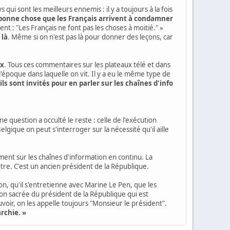
ui sont les meilleurs ennemis : il y a toujours à la fois
s bonne chose que les Français arrivent à condamner
isent : "Les Français ne font pas les choses à moitié." »
 là
. Même si on n'est pas là pour donner des leçons, car
ux
. Tous ces commentaires sur les plateaux télé et dans
l'époque dans laquelle on vit. Il y a eu le même type de
ls sont invités pour en parler sur les chaînes d'info
 question a occulté le reste : celle de l'exécution
lgique on peut s'interroger sur la nécessité qu'il aille
amment sur les chaînes d'information en continu. La
autre. C'est un ancien président de la République.
tion, qu'il s'entretienne avec Marine Le Pen, que les
on sacrée du président de la République qui est
oir, on les appelle toujours "Monsieur le président".
rchie. »