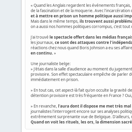
« Quand les Anglais regardent les événements français, to
de la fascination et de la moquerie. Avec l'incarcération
et à mettre en prison un homme politique aussi imp
Mais dans le même temps,
ils trouvent aussi probléma
on a aussi nos hommes politiques corrompus, c'est tou
J'ai trouvé
le spectacle offert dans les médias fran
les journaux,
ce sont des attaques contre l'indépenda
réactions chez nous quand Boris Johnson a eu ses affaire
en continu.
»
Une journaliste belge:
» J'étais dans la salle d'audience au moment du jugement
provisoire. Son effet spectaculaire empêche de parler du 
immédiatement en prison.
» En tout cas, cet aspect-là fait qu'on occulte la gravité
détention provisoire est très fréquente en France ? Oui, m
» En revanche,
l'aura dont il dispose me met très mal 
journalistes l'interrogent encore sur ses analyses politi
extrêmement surprenante vue de Belgique. D'ailleurs, mê
Quand on voit les rituels, les ors, la dimension sac