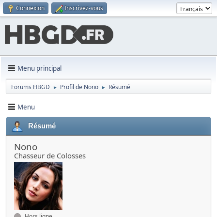
Connexion
Inscrivez-vous
Menu principal
Forums HBGD
Profil de Nono
Résumé
►
►
Menu
Résumé
Nono
Chasseur de Colosses
Hors ligne