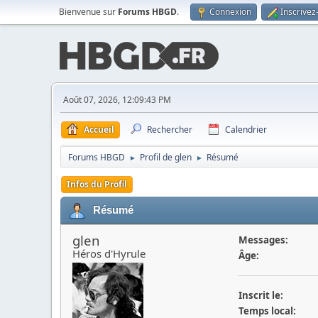
Bienvenue sur
Forums HBGD
.
Connexion
Inscrivez
Août 07, 2026, 12:09:43 PM
Accueil
Rechercher
Calendrier
Forums HBGD
Profil de glen
Résumé
►
►
Infos du Profil
Résumé
glen
Messages:
Héros d'Hyrule
Âge:
Inscrit le:
Temps local: